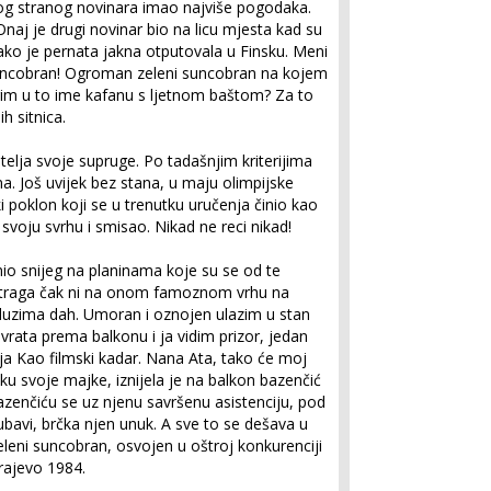
nog stranog novinara imao najviše pogodaka.
Onaj je drugi novinar bio na licu mjesta kad su
 tako je pernata jakna otputovala u Finsku. Meni
 Suncobran! Ogroman zeleni suncobran na kojem
rim u to ime kafanu s ljetnom baštom? Za to
h sitnica.
elja svoje supruge. Po tadašnjim kriterijima
a. Još uvijek bez stana, u maju olimpijske
 poklon koji se u trenutku uručenja činio kao
svoju svrhu i smisao. Nikad ne reci nikad!
io snijeg na planinama koje su se od te
Ni traga čak ni na onom famoznom vrhu na
oduzima dah. Umoran i oznojen ulazim u stan
vrata prema balkonu i ja vidim prizor, jedan
lja Kao filmski kadar. Nana Ata, tako će moj
ku svoje majke, iznijela je na balkon bazenčić
zenčiću se uz njenu savršenu asistenciju, pod
avi, brčka njen unuk. A sve to se dešava u
zeleni suncobran, osvojen u oštroj konkurenciji
rajevo 1984.