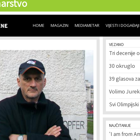
arstvo
Skip to
main
content
HOME
MAGAZIN
MEDIAMETAR
VIJESTI I DOGAĐAJI
VEZANO
Tri decenije o
30 okruglo
39 glasova za
Volimo Jurek
Svi Olimpijski
NAJČITANIJE
'I am from Am