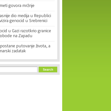
 meti govora mržnje
asnije dio medija u Republici
ivizira genocid u Srebrenici
cid u Gazi razotkrio granice
lobode na Zapadu
postane putovanje života, a
narski zadatak
orm