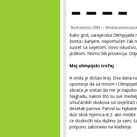
Nadrealisti 1984
by
Mediacentarsara
Kako god, sarajevska Olimpijada mi
života i karijere, nepomućen čak 
susret sa svijetom, novo iskustvo,
jezikom. Nismo bili provincija. Od
Moj olimpijski trofej
A onda je došao kraj. Dva dana na
opominje da sa mnom i Olimpijado
obraća je sretan da me je napoko
Nagradu, nakon što su sve medalj
smučarskih skokova svi izvještači 
desetak parova. Parovi su Nykanen:
duži skok Njemca ili 2. ako mislite
će doskočiti istu dužinu. Ja sam, ša
potpuno zaboravio na klađenje.