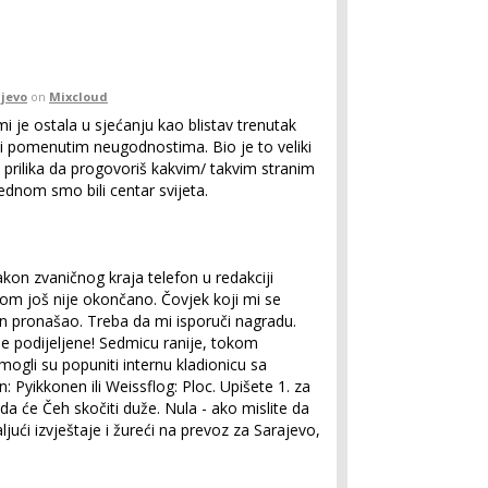
jevo
on
Mixcloud
 je ostala u sjećanju kao blistav trenutak
ni pomenutim neugodnostima. Bio je to veliki
 prilika da progovoriš kakvim/ takvim stranim
jednom smo bili centar svijeta.
kon zvaničnog kraja telefon u redakciji
m još nije okončano. Čovjek koji mi se
n pronašao. Treba da mi isporuči nagradu.
e podijeljene! Sedmicu ranije, tokom
mogli su popuniti internu kladionicu sa
 Pyikkonen ili Weissflog: Ploc. Upišete 1. za
 da će Čeh skočiti duže. Nula - ako mislite da
ljući izvještaje i žureći na prevoz za Sarajevo,