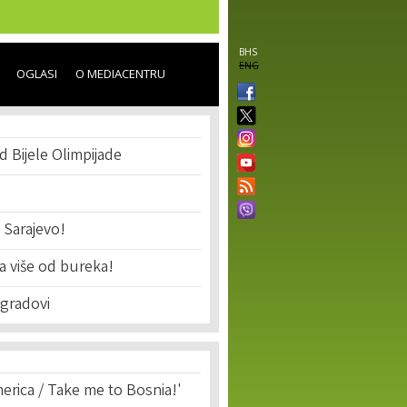
BHS
ENG
OGLASI
O MEDIACENTRU
d Bijele Olimpijade
 Sarajevo!
a više od bureka!
 gradovi
erica / Take me to Bosnia!'