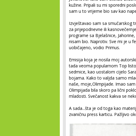
kužine. Pripali su mi sporedni posl
sam u to vrijeme bio sav kao napet
Izvještavao sam sa smučarskog trč
za prijepodnevne ili kasnovečernje 
programe sa Bjelašnice, Jahorine
nisam bio. Naprotiv. Sve mi je u 
uobičajeno, vodio Primus.
Emisija koja je nosila moj autorsk
tada veoma popularnom Top listom 
sedmice, kao uostalom cijelo Saraj
bojama. Kako to valjda samo mla
naše, moje,Olimpijade. Imao sam 
Olimpijada bila skoro pa lični pokl
mladosti. Svečanost kakva se nek
A sada...šta je od toga kao mater
zvaničnu press karticu. Pažljivo ok