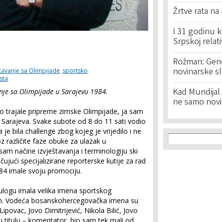
Žrtve rata na
I 31 godinu k
Srpskoj relat
Rožman: Geno
novinarske s
tavanje sa Olimpijade
sportsko
sta
Kad Mundijal 
anje sa Olimpijade u Sarajevu 1984.
ne samo novi
ko trajale pripreme zimske Olimpijade, ja sam
arajeva. Svake subote od 8 do 11 sati vodio
 je bila challenge zbog kojeg je vrijedilo i ne
Search f
Search
 različite faze obuke za ulazak u
am načine izvještavanja i terminologiju ski
čujući specijalizirane reporterske kutije za rad
84 imale svoju promociju.
 ulogu imala velika imena sportskog
tih. Vodeća bosanskohercegovačka imena su
ipovac, Jovo Dimitrijević, Nikola Bilić, Jovo
 titulu – komentator, bio sam tek mali od