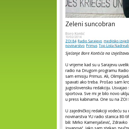
Zeleni suncobran
Boro Kontić
10/02/2014
ZOI 84
Radio Sarajevo
medijsko izvješ
novinarstvo
Primus
Top Lista Nadreali
Sjećanje Bore Kontića na izvještav
U vrijeme kad su u Sarajevu uveli
radio na Drugom programu Radio S
sam emisiju Primus. Ali, Olimpijada
spavati ako treba. Prošao sam kroz
jugoslovensku redakciju. Usvajao s
sportova. Sve mi je bilo novo uklju
u press kabinama. One su na ZOI 
U zajedničkoj redakciji vodeću su
novinarstva YU radio stanica 80-
bili: Mirko Kamenjašević, Zdravko L
Jovanović. Iako sam stekao zvučnu