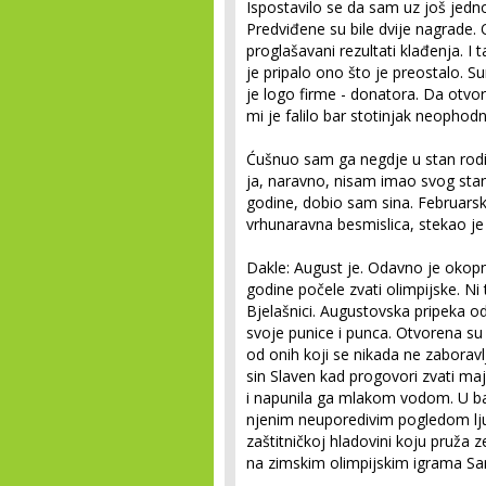
Ispostavilo se da sam uz još jed
Predviđene su bile dvije nagrade. 
proglašavani rezultati klađenja. I
je pripalo ono što je preostalo.
je logo firme - donatora. Da otvo
mi je falilo bar stotinjak neophodni
Ćušnuo sam ga negdje u stan rodit
ja, naravno, nisam imao svog stan
godine, dobio sam sina. Februarski
vrhunaravna besmislica, stekao je 
Dakle: August je. Odavno je okopn
godine počele zvati olimpijske. 
Bjelašnici. Augustovska pripeka 
svoje punice i punca. Otvorena su 
od onih koji se nikada ne zaborav
sin Slaven kad progovori zvati maj
i napunila ga mlakom vodom. U ba
njenim neuporedivim pogledom ljub
zaštitničkoj hladovini koju pruža 
na zimskim olimpijskim igrama Sa