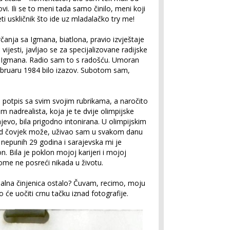
ovi. Ili se to meni tada samo činilo, meni koji
i uskličnik što ide uz mladalačko try me!
anja sa Igmana, biatlona, pravio izvještaje
vijesti, javljao se za specijalizovane radijske
, Igmana. Radio sam to s radošću. Umoran
februaru 1984 bilo izazov. Subotom sam,
i potpis sa svim svojim rubrikama, a naročito
nadrealista, koja je te dvije olimpijske
evo, bila prigodno intonirana. U olimpijskim
d čovjek može, uživao sam u svakom danu
nepunih 29 godina i sarajevska mi je
on. Bila je poklon mojoj karijeri i mojoj
ome ne posreći nikada u životu.
ijalna činjenica ostalo? Čuvam, recimo, moju
o će uočiti crnu tačku iznad fotografije.