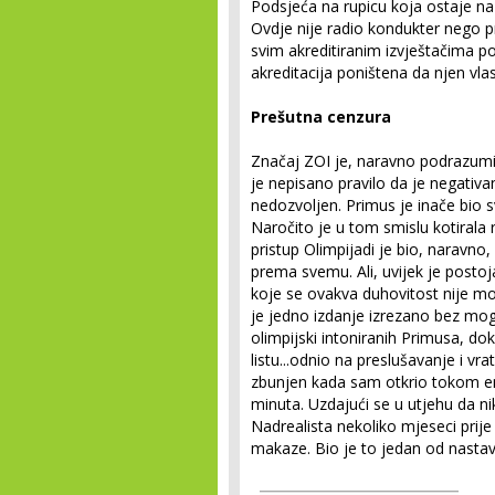
Podsjeća na rupicu koja ostaje na
Ovdje nije radio kondukter nego 
svim akreditiranim izvještačima po
akreditacija poništena da njen vla
Prešutna cenzura
Značaj ZOI je, naravno podrazumij
je nepisano pravilo da je negativa
nedozvoljen. Primus je inače bio 
Naročito je u tom smislu kotirala r
pristup Olimpijadi je bio, naravno
prema svemu. Ali, uvijek je postoj
koje se ovakva duhovitost nije mog
je jedno izdanje izrezano bez mo
olimpijski intoniranih Primusa, do
listu...odnio na preslušavanje i vr
zbunjen kada sam otkrio tokom em
minuta. Uzdajući se u utjehu da ni
Nadrealista nekoliko mjeseci prije
makaze. Bio je to jedan od nastava