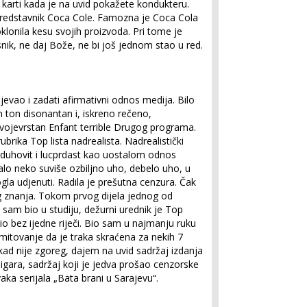
 karti kada je na uvid pokažete kondukteru.
predstavnik Coca Cole. Famozna je Coca Cola
klonila kesu svojih proizvoda. Pri tome je
snik, ne daj Bože, ne bi još jednom stao u red.
evao i zadati afirmativni odnos medija. Bilo
n ton disonantan i, iskreno rečeno,
svojevrstan Enfant terrible Drugog programa.
ubrika Top lista nadrealista. Nadrealistički
, duhovit i lucprdast kao uostalom odnos
alo neko suviše ozbiljno uho, debelo uho, u
la udjenuti. Radila je prešutna cenzura. Čak
g znanja. Tokom prvog dijela jednog od
k sam bio u studiju, dežurni urednik je Top
atio bez ijedne riječi. Bio sam u najmanju ruku
itovanje da je traka skraćena za nekih 7
kad nije zgoreg, dajem na uvid sadržaj izdanja
 igara, sadržaj koji je jedva prošao cenzorske
ka serijala „Bata brani u Sarajevu“.