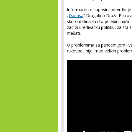
Informaciju o kupovini potvrdio je 
„
Danasa
“ Dragoljub Draža Petrov
skoro definisan i to je jedini nači
zadrži uređivačku politiku, za šta 
mešati.
O problemima sa pandemijom i van
rukovodi, nije imao velikih proble