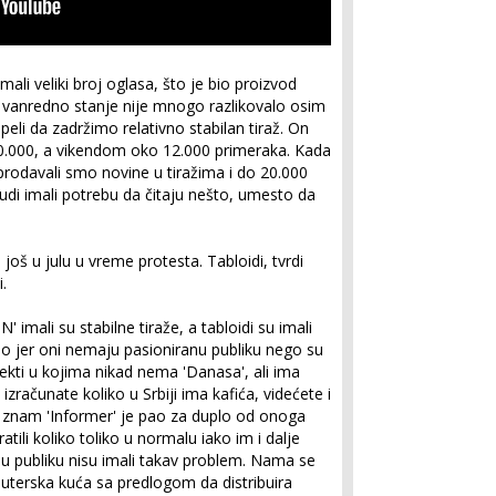
ali veliki broj oglasa, što je bio proizvod
as vanredno stanje nije mnogo razlikovalo osim
peli da zadržimo relativno stabilan tiraž. On
10.000, a vikendom oko 12.000 primeraka. Kada
i, prodavali smo novine u tiražima i do 20.000
udi imali potrebu da čitaju nešto, umesto da
 još u julu u vreme protesta. Tabloidi, tvrdi
.
N' imali su stabilne tiraže, a tabloidi su imali
silo jer oni nemaju pasioniranu publiku nego su
bjekti u kojima nikad nema 'Danasa', ali ima
zračunate koliko u Srbiji ima kafića, videćete i
iko znam 'Informer' je pao za duplo od onoga
atili koliko toliko u normalu iako im i dalje
ernu publiku nisu imali takav problem. Nama se
buterska kuća sa predlogom da distribuira