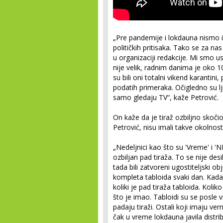
„Pre pandemije i lokdauna nismo im
političkih pritisaka. Tako se za n
u organizaciji redakcije. Mi smo us
nije velik, radnim danima je oko 
su bili oni totalni vikend karantin
podatih primeraka. Očigledno su lj
samo gledaju TV“, kaže Petrović.
On kaže da je tiraž ozbiljno skočio
Petrović, nisu imali takve okolnosti
„Nedeljnici kao što su 'Vreme' i 'NI
ozbiljan pad tiraža. To se nije de
tada bili zatvoreni ugostiteljski o
kompleta tabloida svaki dan. Kada i
koliki je pad tiraža tabloida. Kol
što je imao. Tabloidi su se posle vr
padaju tiraži. Ostali koji imaju v
čak u vreme lokdauna javila distri