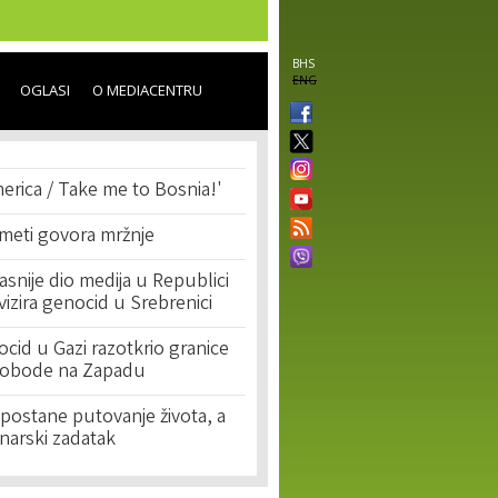
BHS
ENG
OGLASI
O MEDIACENTRU
erica / Take me to Bosnia!'
 meti govora mržnje
asnije dio medija u Republici
ivizira genocid u Srebrenici
cid u Gazi razotkrio granice
lobode na Zapadu
postane putovanje života, a
narski zadatak