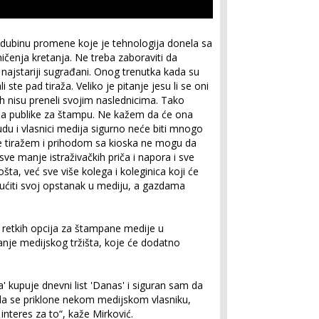
 dubinu promene koje je tehnologija donela sa
čenja kretanja. Ne treba zaboraviti da
najstariji sugrađani. Onog trenutka kada su
ste pad tiraža. Veliko je pitanje jesu li se oni
 ih nisu preneli svojim naslednicima. Tako
a publike za štampu. Ne kažem da će ona
nudu i vlasnici medija sigurno neće biti mnogo
je tiražem i prihodom sa kioska ne mogu da
e manje istraživačkih priča i napora i sve
šta, već sve više kolega i koleginica koji će
ućiti svoj opstanak u mediju, a gazdama
retkih opcija za štampane medije u
nje medijskog tržišta, koje će dodatno
 kupuje dnevni list 'Danas' i siguran sam da
i da se priklone nekom medijskom vlasniku,
nteres za to“, kaže Mirković.