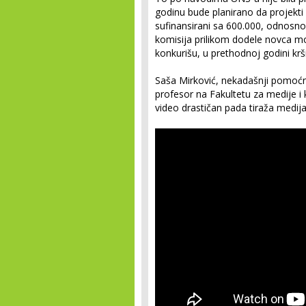
godinu bude planirano da projekti i
sufinansirani sa 600.000, odnosno 
komisija prilikom dodele novca mor
konkurišu, u prethodnoj godini krši
Saša Mirković, nekadašnji pomoćnik
profesor na Fakultetu za medije i 
video drastičan pada tiraža medija