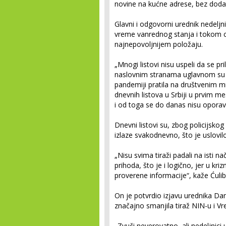
novine na kućne adrese, bez dodat
Glavni i odgovorni urednik nedeljni
vreme vanrednog stanja i tokom ce
najnepovoljnijem položaju.
„Mnogi listovi nisu uspeli da se 
naslovnim stranama uglavnom su im
pandemiji pratila na društvenim mre
dnevnih listova u Srbiji u prvim m
i od toga se do danas nisu oporavil
Dnevni listovi su, zbog policijsk
izlaze svakodnevno, što je uslovil
„Nisu svima tiraži padali na isti nač
prihoda, što je i logično, jer u kr
proverene informacije“, kaže Ćulib
On je potvrdio izjavu urednika Da
značajno smanjila tiraž NIN-u i V
„Zvuči neverovatno, ali nedeljnici 