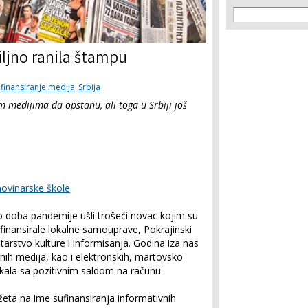
Search f
Search
iljno ranila štampu
finansiranje medija
Srbija
medijima da opstanu, ali toga u Srbiji još
ovinarske škole
no doba pandemije ušli trošeći novac kojim su
sufinansirale lokalne samouprave, Pokrajinski
starstvo kulture i informisanja. Godina iza nas
anih medija, kao i elektronskih, martovsko
kala sa pozitivnim saldom na računu.
žeta na ime sufinansiranja informativnih