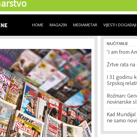
arstvo
Skip to
main
content
HOME
MAGAZIN
MEDIAMETAR
VIJESTI I DOGAĐAJI
NAJČITANIJE
'I am from Am
Žrtve rata na
I 31 godinu k
Srpskoj relat
Rožman: Geno
novinarske s
Kad Mundijal 
ne samo novi