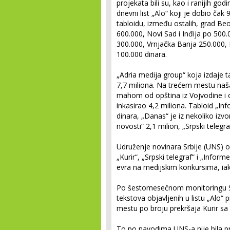
projekata bili su, kao i ranijih god
dnevni list „Alo“ koji je dobio ča
tabloidu, između ostalih, grad Beo
600.000, Novi Sad i Inđija po 500.
300.000, Vrnjačka Banja 250.000, 
100.000 dinara.
„Adria medija group“ koja izdaje ta
7,7 miliona. Na trećem mestu naša
mahom od opština iz Vojvodine i o
inkasirao 4,2 miliona. Tabloid „In
dinara, „Danas“ je iz nekoliko izv
novosti“ 2,1 milion, „Srpski telegra
Udruženje novinara Srbije (UNS) ob
„Kurir“, „Srpski telegraf“ i „Infor
evra na medijskim konkursima, iak
Po šestomesečnom monitoringu Sa
tekstova objavljenih u listu „Alo“
mestu po broju prekršaja Kurir sa
To po navodima UNS-a nije bila 