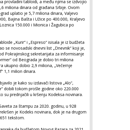
ina provladini tabloidi, a među njima se izdvojio
k 9,6 miliona dinara od građana Srbije. Ovom
grad uplatio je 5,7 miliona dinara, Valjevo
000, Bajina Bašta i Užice po 400.000, Kraljevo
Loznica 150.000 i Mionica i Žagubica po
bloide „Kurir“ i „Espreso“ isisala je iz budžeta
o se novosadski dnevni list „Dnevnik“ koji je,
d Pokrajinskog sekretarijata za informisanje
former“ od Beograda je dobio tri miliona
ora ukupno dobio 2,9 miliona, „Večernje
f“ 1,1 milion dinara.
javilo je kako su izdavači listova „Alo“,
mer“ dobili tokom prošle godine oko 220.000
o su prednjačili u kršenju Kodeksa novinara.
veta za štampu za 2020. godinu, u 928
 prekršen je Kodeks novinara, dok je na drugom
 651 tekstom.
prepreka da budžetom Novog Pazara za 2021.