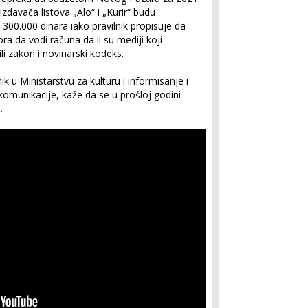
zdavača listova „Alo“ i „Kurir“ budu
300.000 dinara iako pravilnik propisuje da
a da vodi računa da li su mediji koji
li zakon i novinarski kodeks.
 u Ministarstvu za kulturu i informisanje i
komunikacije, kaže da se u prošloj godini
.