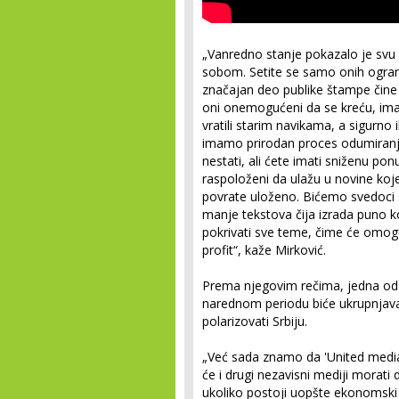
„Vanredno stanje pokazalo je svu
sobom. Setite se samo onih ograni
značajan deo publike štampe čine 
oni onemogućeni da se kreću, imali 
vratili starim navikama, a sigurno
imamo prirodan proces odumiranj
nestati, ali ćete imati sniženu po
raspoloženi da ulažu u novine ko
povrate uloženo. Bićemo svedoci sv
manje tekstova čija izrada puno ko
pokrivati sve teme, čime će omog
profit“, kaže Mirković.
Prema njegovim rečima, jedna od 
narednom periodu biće ukrupnjava
polarizovati Srbiju.
„Već sada znamo da 'United media'
će i drugi nezavisni mediji morat
ukoliko postoji uopšte ekonomski i