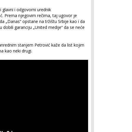
i glavni i odgovorni urednik
ić. Prema njegovim rečima, taj ugovor je
n da „Danas“ opstane na tržištu Srbije kao i da
su dobili garanciju „United medije“ da se neće
rednim stanjem Petrović kaže da list kojim
ma kao neki drugi.