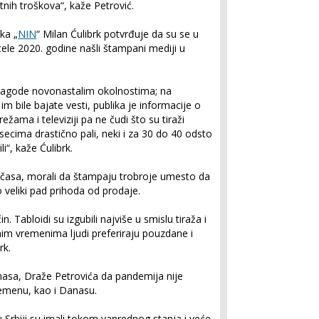
nih troškova“, kaže Petrović.
ka „
NIN
“ Milan Ćulibrk potvrđuje da su se u
le 2020. godine našli štampani mediji u
prilagode novonastalim okolnostima; na
 bile bajate vesti, publika je informacije o
žama i televiziji pa ne čudi što su tiraži
esecima drastično pali, neki i za 30 do 40 odsto
i“, kaže Ćulibrk.
og časa, morali da štampaju trobroje umesto da
o veliki pad prihoda od prodaje.
in. Tabloidi su izgubili najviše u smislu tiraža i
iznim vremenima ljudi preferiraju pouzdane i
rk.
nasa, Draže Petrovića da pandemija nije
remenu, kao i Danasu.
u Srbiji su imali tokom vanrednog stanja i veće