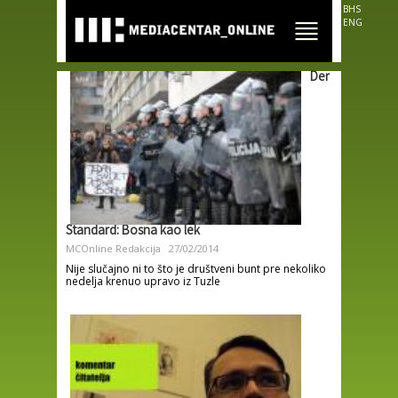
Skip to
BHS
main
ENG
content
Der
Standard: Bosna kao lek
MCOnline Redakcija
27/02/2014
Nije slučajno ni to što je društveni bunt pre nekoliko
nedelja krenuo upravo iz Tuzle