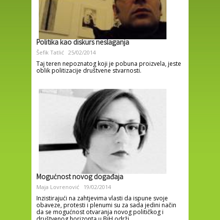
Politika kao diskurs neslaganja
Šefik Tatlić
25/02/2014
Taj teren nepoznatog koji je pobuna proizvela, jeste
oblik politizacije društvene stvarnosti.
Mogućnost novog događaja
Maja Lovrenović
19/02/2014
Inzistirajući na zahtjevima vlasti da ispune svoje
obaveze, protesti i plenumi su za sada jedini način
da se mogućnost otvaranja novog političkog i
društvenog horizonta u BiH održi.