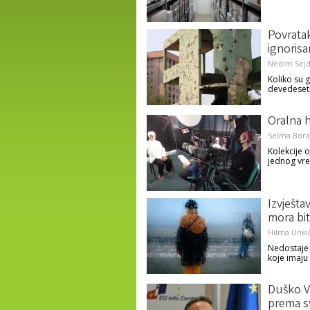
Povratak
ignorisan
Nedim Sejd
Koliko su g
devedeset
Oralna h
Selma Bora
Kolekcije 
jednog vr
Izvješta
mora biti
Hilma Unkić
Nedostaje 
koje imaju
Duško V
prema s