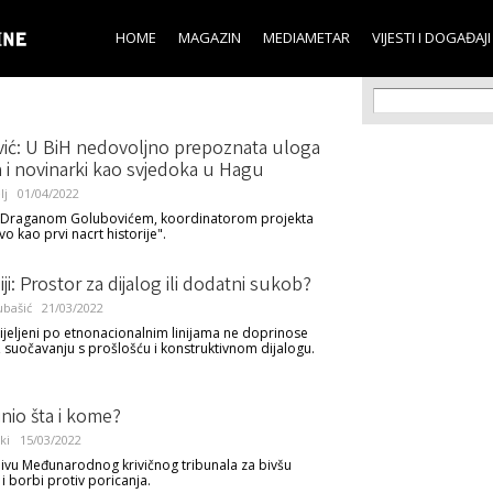
Skip to
main
HOME
MAGAZIN
MEDIAMETAR
VIJESTI I DOGAĐAJI
content
Search f
Search
ić: U BiH nedovoljno prepoznata uloga
 i novinarki kao svjedoka u Hagu
lj
01/04/2022
sa Draganom Golubovićem, koordinatorom projekta
o kao prvi nacrt historije".
ji: Prostor za dijalog ili dodatni sukob?
ubašić
21/03/2022
ijeljeni po etnonacionalnim linijama ne doprinose
 suočavanju s prošlošću i konstruktivnom dijalogu.
inio šta i kome?
ki
15/03/2022
hivu Međunarodnog krivičnog tribunala za bivšu
 i borbi protiv poricanja.