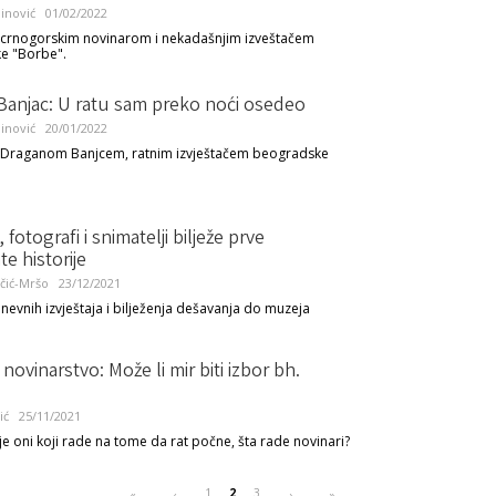
inović
01/02/2022
a crnogorskim novinarom i nekadašnjim izveštačem
e "Borbe".
Banjac: U ratu sam preko noći osedeo
inović
20/01/2022
a Draganom Banjcem, ratnim izvještačem beogradske
 fotografi i snimatelji bilježe prve
e historije
čić-Mršo
23/12/2021
evnih izvještaja i bilježenja dešavanja do muzeja
novinarstvo: Može li mir biti izbor bh.
ić
25/11/2021
e oni koji rade na tome da rat počne, šta rade novinari?
1
2
3
«
‹
›
»