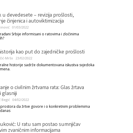
 u devedesete – revizija prošlosti,
je činjenica i autoviktimizacija
inović
01/03/2022
rađani Srbije informisani o ratovima i zločinima
ih?
istorija kao put do zajedničke prošlosti
čić-Mršo
23/02/2022
oralne historije sadrže dokumentovana iskustva svjedoka
emena.
vanje o civilnim žrtvama rata: Glas žrtava
 glasniji
 Begić
04/02/2022
prostora da žrtve govore i o konkretnim problemima
 danas
uković: U ratu sam postao sumnjičav
vim zvaničnim informacijama