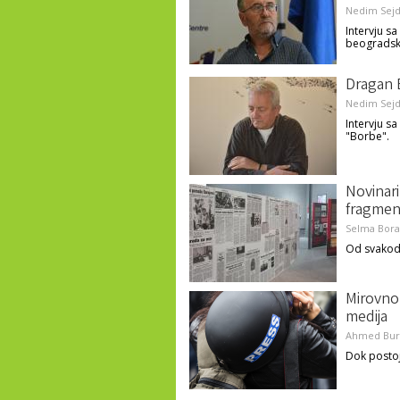
Nedim Sejd
Intervju s
beogradsk
Dragan 
Nedim Sejd
Intervju s
"Borbe".
Novinari,
fragment
Selma Bora
Od svakodn
Mirovno 
medija
Ahmed Bur
Dok postoj