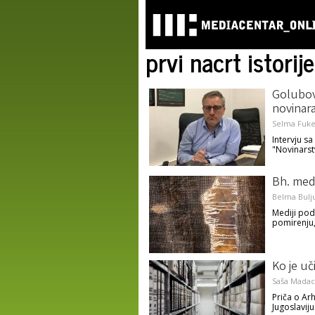
prvi nacrt istorije
Golubov
novinara
Selma Fuke
Intervju 
"Novinarstv
Bh. medi
Belma Bulj
Mediji pod
pomirenju,
Ko je uč
Saša Madac
Priča o Ar
Jugoslaviju