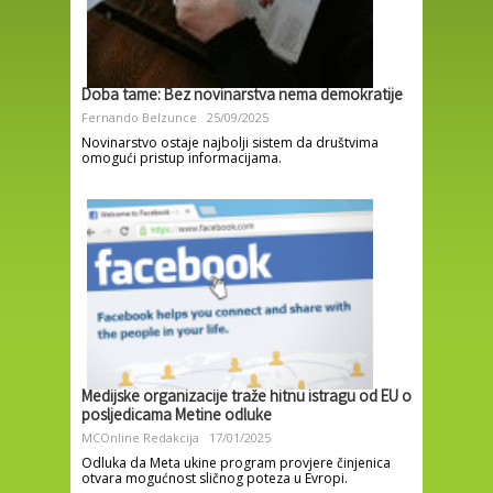
Doba tame: Bez novinarstva nema demokratije
Fernando Belzunce
25/09/2025
Novinarstvo ostaje najbolji sistem da društvima
omogući pristup informacijama.
Medijske organizacije traže hitnu istragu od EU o
posljedicama Metine odluke
MCOnline Redakcija
17/01/2025
Odluka da Meta ukine program provjere činjenica
otvara mogućnost sličnog poteza u Evropi.