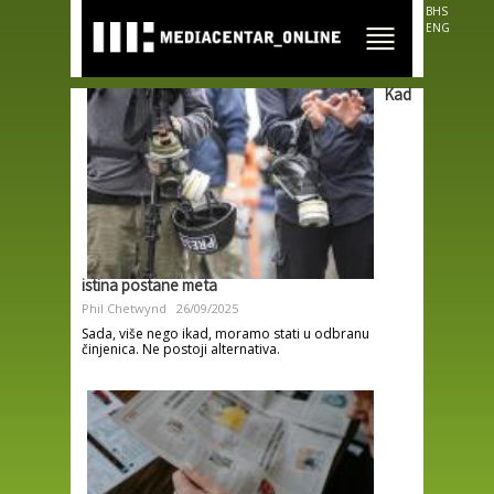
Skip to
BHS
main
ENG
content
Kad
istina postane meta
Phil Chetwynd
26/09/2025
Sada, više nego ikad, moramo stati u odbranu
činjenica. Ne postoji alternativa.