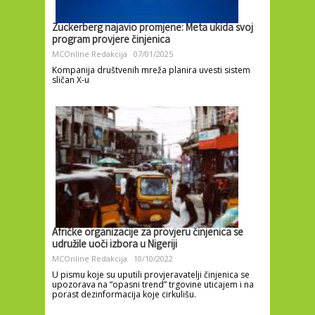
Zuckerberg najavio promjene: Meta ukida svoj
program provjere činjenica
MCOnline Redakcija
07/01/2025
Kompanija društvenih mreža planira uvesti sistem
sličan X-u
Afričke organizacije za provjeru činjenica se
udružile uoči izbora u Nigeriji
MCOnline Redakcija
10/10/2022
U pismu koje su uputili provjeravatelji činjenica se
upozorava na “opasni trend” trgovine uticajem i na
porast dezinformacija koje cirkulišu.