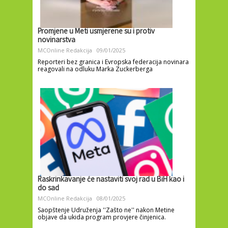
Promjene u Meti usmjerene su i protiv
novinarstva
MCOnline Redakcija
09/01/2025
Reporteri bez granica i Evropska federacija novinara
reagovali na odluku Marka Zuckerberga
Raskrinkavanje će nastaviti svoj rad u BiH kao i
do sad
MCOnline Redakcija
08/01/2025
Saopštenje Udruženja ''Zašto ne'' nakon Metine
objave da ukida program provjere činjenica.