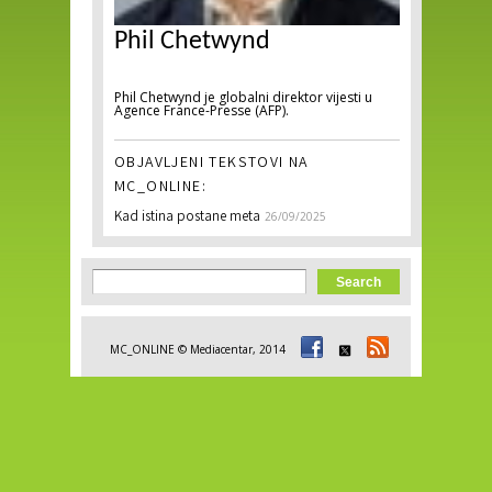
Phil Chetwynd
Phil Chetwynd je globalni direktor vijesti u
Agence France-Presse (AFP).
OBJAVLJENI TEKSTOVI NA
MC_ONLINE:
Kad istina postane meta
26/09/2025
Search form
Search
MC_ONLINE © Mediacentar, 2014