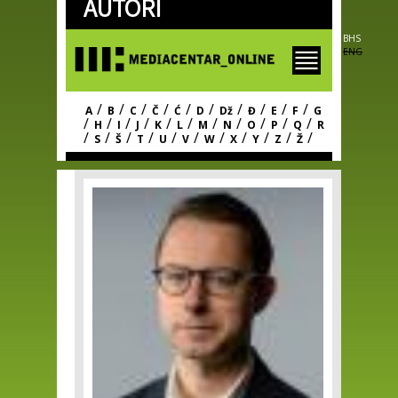
AUTORI
Skip to
main
content
BHS
ENG
/
/
/
/
/
/
/
/
/
/
A
B
C
Č
Ć
D
Dž
Đ
E
F
G
/
/
/
/
/
/
/
/
/
/
/
H
I
J
K
L
M
N
O
P
Q
R
/
/
/
/
/
/
/
/
/
/
/
S
Š
T
U
V
W
X
Y
Z
Ž