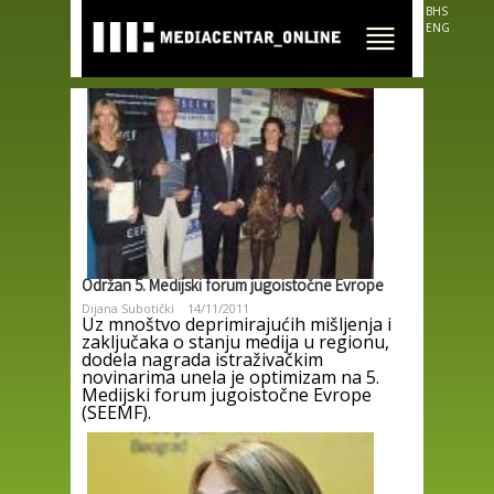
Skip to
BHS
main
ENG
content
Održan 5. Medijski forum jugoistočne Evrope
Dijana Subotički
14/11/2011
Uz mnoštvo deprimirajućih mišljenja i
zaključaka o stanju medija u regionu,
dodela nagrada istraživačkim
novinarima unela je optimizam na 5.
Medijski forum jugoistočne Evrope
(SEEMF).