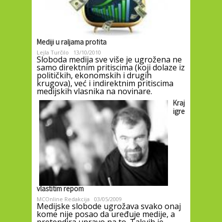
Mediji u raljama profita
Lejla Turčilo
13/10/2010
Sloboda medija sve više je ugrožena ne
samo direktnim pritiscima (koji dolaze iz
političkih, ekonomskih i drugih
krugova), već i indirektnim pritiscima
medijskih vlasnika na novinare.
Kraj
igre
vlastitim repom
MCOnline Redakcija
03/05/2009
Medijske slobode ugrožava svako onaj
kome nije posao da uređuje medije, a
pretendira upravo na to. Takvih je,