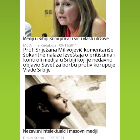
Mediji u Srbiji: Krimi priča u srcu vlasti i države
MCOnline Redakcija
09/11/2011
Prof. Snježana Milivojević komentariše
šokantne nalaze Izveštaja o pritiscima i
kontroli medija u Srbiji koji je nedavno
objavio Savet za borbu protiv korupcije
Vlade Srbije.
Nezavisni intelektualci i masovni mediji
Dinko Kreho
19/09/2011