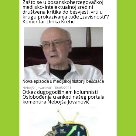
Zašto se u bosanskohercegovačkoj
medijsko-intelektualnoj sredini
društvena kritika do besvjesti vrti u
krugu prokazivanja tuđe „zavisnosti“?
Komentar Dinka Krehe.
Nova epizoda u medijskoj historiji bešćašća
Nebojša Jovanović
10/08/2011
Otkaz dugogodišnjem kolumnisti
Oslobođenja u anketi našeg portala
komentira Nebojša Jovanović.