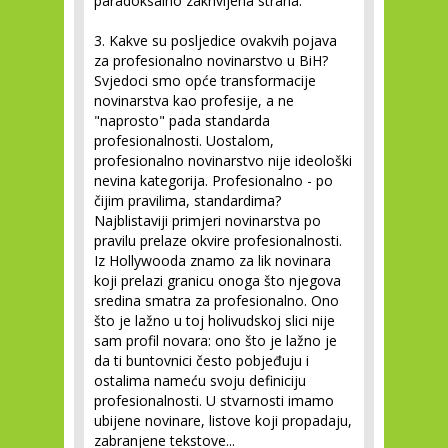
paradoksalno zakrivljena strana.
3. Kakve su posljedice ovakvih pojava
za profesionalno novinarstvo u BiH?
Svjedoci smo opće transformacije
novinarstva kao profesije, a ne
"naprosto" pada standarda
profesionalnosti. Uostalom,
profesionalno novinarstvo nije ideološki
nevina kategorija. Profesionalno - po
čijim pravilima, standardima?
Najblistaviji primjeri novinarstva po
pravilu prelaze okvire profesionalnosti.
Iz Hollywooda znamo za lik novinara
koji prelazi granicu onoga što njegova
sredina smatra za profesionalno. Ono
što je lažno u toj holivudskoj slici nije
sam profil novara: ono što je lažno je
da ti buntovnici često pobjeđuju i
ostalima nameću svoju definiciju
profesionalnosti. U stvarnosti imamo
ubijene novinare, listove koji propadaju,
zabranjene tekstove...