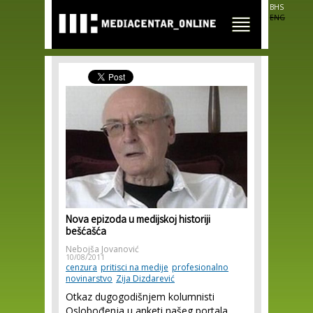
Skip to
BHS
main
ENG
content
Nova epizoda u medijskoj historiji
bešćašća
Nebojša Jovanović
10/08/2011
cenzura
pritisci na medije
profesionalno
novinarstvo
Zija Dizdarević
Otkaz dugogodišnjem kolumnisti
Oslobođenja u anketi našeg portala