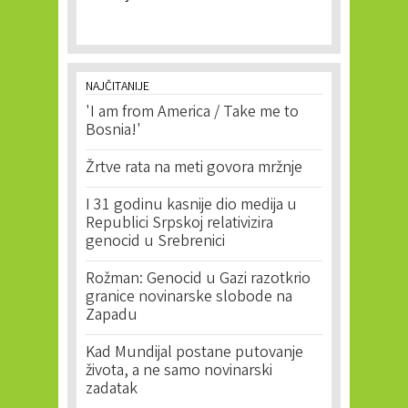
NAJČITANIJE
'I am from America / Take me to
Bosnia!'
Žrtve rata na meti govora mržnje
I 31 godinu kasnije dio medija u
Republici Srpskoj relativizira
genocid u Srebrenici
Rožman: Genocid u Gazi razotkrio
granice novinarske slobode na
Zapadu
Kad Mundijal postane putovanje
života, a ne samo novinarski
zadatak