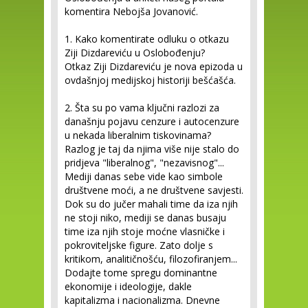
komentira Nebojša Jovanović.
1. Kako komentirate odluku o otkazu
Ziji Dizdareviću u Oslobođenju?
Otkaz Ziji Dizdareviću je nova epizoda u
ovdašnjoj medijskoj historiji bešćašća.
2. Šta su po vama ključni razlozi za
današnju pojavu cenzure i autocenzure
u nekada liberalnim tiskovinama?
Razlog je taj da njima više nije stalo do
pridjeva "liberalnog", "nezavisnog"...
Mediji danas sebe vide kao simbole
društvene moći, a ne društvene savjesti.
Dok su do jučer mahali time da iza njih
ne stoji niko, mediji se danas busaju
time iza njih stoje moćne vlasničke i
pokroviteljske figure. Zato dolje s
kritikom, analitičnošću, filozofiranjem...
Dodajte tome spregu dominantne
ekonomije i ideologije, dakle
kapitalizma i nacionalizma. Dnevne