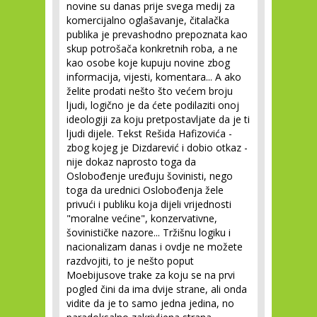
novine su danas prije svega medij za
komercijalno oglašavanje, čitalačka
publika je prevashodno prepoznata kao
skup potrošača konkretnih roba, a ne
kao osobe koje kupuju novine zbog
informacija, vijesti, komentara... A ako
želite prodati nešto što većem broju
ljudi, logično je da ćete podilaziti onoj
ideologiji za koju pretpostavljate da je ti
ljudi dijele. Tekst Rešida Hafizovića -
zbog kojeg je Dizdarević i dobio otkaz -
nije dokaz naprosto toga da
Oslobođenje uređuju šovinisti, nego
toga da urednici Oslobođenja žele
privući i publiku koja dijeli vrijednosti
"moralne većine", konzervativne,
šovinističke nazore... Tržišnu logiku i
nacionalizam danas i ovdje ne možete
razdvojiti, to je nešto poput
Moebijusove trake za koju se na prvi
pogled čini da ima dvije strane, ali onda
vidite da je to samo jedna jedina, no