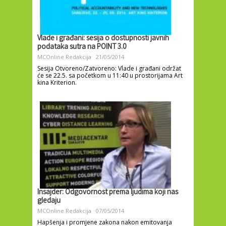
Vlade i građani: sesija o dostupnosti javnih
podataka sutra na POINT 3.0
MCOnline Redakcija
21/05/2014
Sesija Otvoreno/Zatvoreno: Vlade i građani održat
će se 22.5. sa početkom u 11:40 u prostorijama Art
kina Kriterion.
Insajder: Odgovornost prema ljudima koji nas
gledaju
MCOnline Redakcija
07/05/2014
Hapšenja i promjene zakona nakon emitovanja