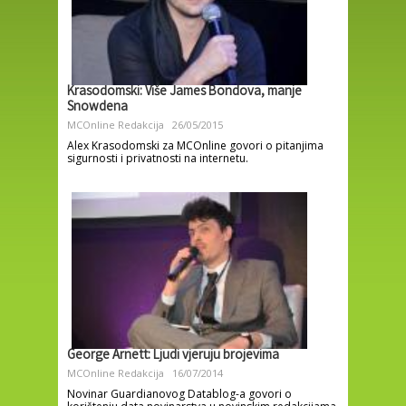
Krasodomski: Više James Bondova, manje
Snowdena
MCOnline Redakcija
26/05/2015
Alex Krasodomski za MCOnline govori o pitanjima
sigurnosti i privatnosti na internetu.
George Arnett: Ljudi vjeruju brojevima
MCOnline Redakcija
16/07/2014
Novinar Guardianovog Datablog-a govori o