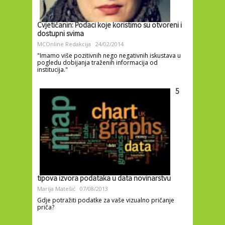
Cvjetićanin: Podaci koje koristimo su otvoreni i
dostupni svima
MCOnline Redakcija
24/02/2014
"Imamo više pozitivnih nego negativnih iskustava u
pogledu dobijanja traženih informacija od
institucija."
5
tipova izvora podataka u data novinarstvu
Marija Matešić
07/08/2013
Gdje potražiti podatke za vaše vizualno pričanje
priča?