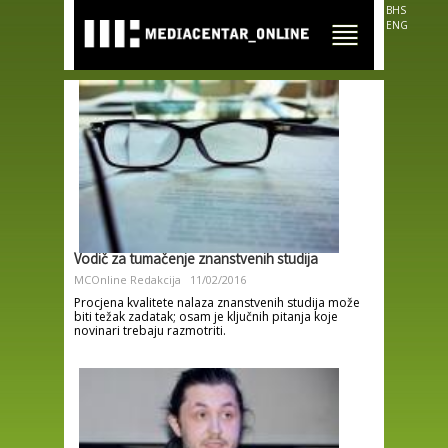
Skip to
BHS
main
ENG
content
Vodič za tumačenje znanstvenih studija
MCOnline Redakcija
11/02/2016
Procjena kvalitete nalaza znanstvenih studija može
biti težak zadatak; osam je ključnih pitanja koje
novinari trebaju razmotriti.