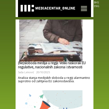
Skip to
BHS
main
ENG
content
(Ne)sloboda medija u regiji: Veliki raskorak EU
regulative, nacionalnih zakona i stvarnosti
Saša Leković
20/10/2025
Analiza stanja medijskih sloboda u regiji alarmantno
suprotno od zahtjeva EU zakonodavstva.