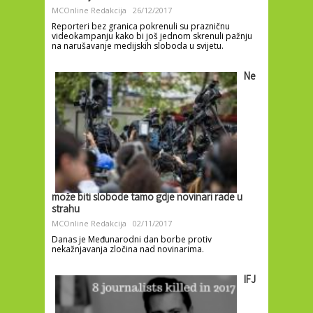
MCOnline Redakcija
26/12/2017
Reporteri bez granica pokrenuli su prazničnu
videokampanju kako bi još jednom skrenuli pažnju
na narušavanje medijskih sloboda u svijetu.
Ne
može biti slobode tamo gdje novinari rade u
strahu
MCOnline Redakcija
02/11/2017
Danas je Međunarodni dan borbe protiv
nekažnjavanja zločina nad novinarima.
IFJ