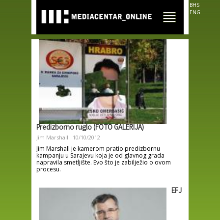
Skip to
BHS
main
ENG
content
Predizborno ruglo (FOTO GALERIJA)
Jim Marshall
10/10/2012
Jim Marshall je kamerom pratio predizbornu
kampanju u Sarajevu koja je od glavnog grada
napravila smetljište. Evo što je zabilježio o ovom
procesu.
EFJ