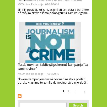
MCOnline Redakcija
02/08/2016
EFJ i IFJ pozivaju organizacije članice i ostale partnere
da svojim aktivnostima pomognu turskim kolegama.
Turski novinari i aktivisti pokrenuli kampanju "Ja
sam novinar"
MCOnline Redakcija
14/07/2016
Novom kampanjom turski novinari nastoje poslati
poruku vlastima te zemlje da novinarstvo nije zločin.
Pages
1
2
›
»
Search form
Search