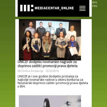
Skip to
BHS
main
ENG
content
UNICEF dodijelio novinarske nagrade za
doprinos zaštiti i promociji prava djeteta
MCOnline Redakcija
13/12/2016
UNICEF je i ove godine dodijelio priznanja za
najbolje novinarske radove u okviru konkursa za
Novinarski doprinos zaštiti i promociji prava djeteta
u BiH.