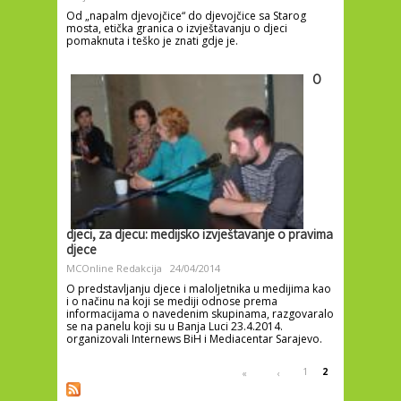
Od „napalm djevojčice“ do djevojčice sa Starog
mosta, etička granica o izvještavanju o djeci
pomaknuta i teško je znati gdje je.
O
djeci, za djecu: medijsko izvještavanje o pravima
djece
MCOnline Redakcija
24/04/2014
O predstavljanju djece i maloljetnika u medijima kao
i o načinu na koji se mediji odnose prema
informacijama o navedenim skupinama, razgovaralo
se na panelu koji su u Banja Luci 23.4.2014.
organizovali Internews BiH i Mediacentar Sarajevo.
Pages
1
2
«
‹