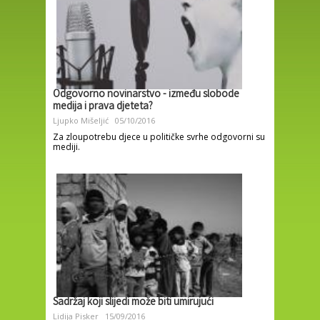
Odgovorno novinarstvo - između slobode
medija i prava djeteta?
Ljupko Mišeljić
05/10/2016
Za zloupotrebu djece u političke svrhe odgovorni su
mediji.
Sadržaj koji slijedi može biti umirujući
Lidija Pisker
15/09/2016