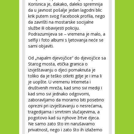
Korisnica je, dakako, daleko spremnija
da u javnost pošalje jedan lagodni blic
krik putem svog Facebook profila, nego
da zavrišti na mostarske socijalne
službe ili obavijesti policiju.
Podrazumijeva se – vremena je malo, a
selfiji i foto albumi s ljetovanja neće se
sami objaviti.
Od „napalm djevojčice“ do djevojčice sa
Starog mosta, etička granica o
izvještavanju o djeci pomaknuta je
toliko da je teško otkriti gdje je i ima li
je uopšte. U vremenu Interneta i
društvenih mreža, kad smo svi mediji i
kad smo svi jednako odgovorni,
zaboravljamo da moramo biti posebno
oprezni pri izvještavanju o nesrećama,
tragedijama i smrtnim slučajevima, a
pogotovo kad su njihove žrtve djeca.
Ne samo zato što im narušavamo
privatnost, nego i zato što ih izlažemo