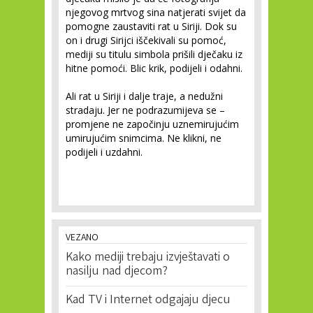
njegovog mrtvog sina natjerati svijet da
pomogne zaustaviti rat u Siriji. Dok su
on i drugi Sirijci iščekivali su pomoć,
mediji su titulu simbola prišili dječaku iz
hitne pomoći. Blic krik, podijeli i odahni.
Ali rat u Siriji i dalje traje, a nedužni
stradaju. Jer ne podrazumijeva se –
promjene ne započinju uznemirujućim
umirujućim snimcima. Ne klikni, ne
podijeli i uzdahni.
VEZANO
Kako mediji trebaju izvještavati o
nasilju nad djecom?
Kad TV i Internet odgajaju djecu