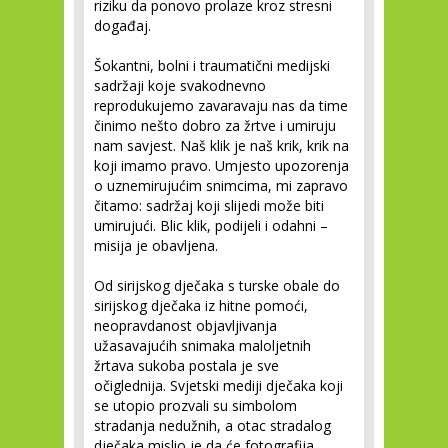
riziku da ponovo prolaze kroz stresni
događaj.
Šokantni, bolni i traumatični medijski
sadržaji koje svakodnevno
reprodukujemo zavaravaju nas da time
činimo nešto dobro za žrtve i umiruju
nam savjest. Naš klik je naš krik, krik na
koji imamo pravo. Umjesto upozorenja
o uznemirujućim snimcima, mi zapravo
čitamo: sadržaj koji slijedi može biti
umirujući. Blic klik, podijeli i odahni –
misija je obavljena.
Od sirijskog dječaka s turske obale do
sirijskog dječaka iz hitne pomoći,
neopravdanost objavljivanja
užasavajućih snimaka maloljetnih
žrtava sukoba postala je sve
očiglednija. Svjetski mediji dječaka koji
se utopio prozvali su simbolom
stradanja nedužnih, a otac stradalog
dječaka mislio je da će fotografija