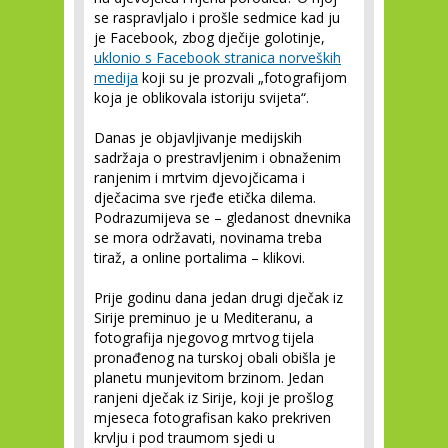
se raspravljalo i prošle sedmice kad ju
je Facebook, zbog dječije golotinje,
uklonio s Facebook stranica norveških
medija
koji su je prozvali „fotografijom
koja je oblikovala istoriju svijeta“.
Danas je objavljivanje medijskih
sadržaja o prestravljenim i obnaženim
ranjenim i mrtvim djevojčicama i
dječacima sve rjeđe etička dilema.
Podrazumijeva se – gledanost dnevnika
se mora održavati, novinama treba
tiraž, a online portalima – klikovi.
Prije godinu dana jedan drugi dječak iz
Sirije preminuo je u Mediteranu, a
fotografija njegovog mrtvog tijela
pronađenog na turskoj obali obišla je
planetu munjevitom brzinom. Jedan
ranjeni dječak iz Sirije, koji je prošlog
mjeseca fotografisan kako prekriven
krvlju i pod traumom sjedi u