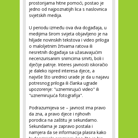
prostorijama hitne pomoći, postao je
jedno od najpoznatijih lica s naslovnica
svjetskih medija.
U periodu između ova dva događaja, u
medijima širom svijeta objavljeno je na
hiljade novinskih tekstova i video priloga
o maloljetnim žrtvama ratova ili
nesretnih događaja sa užasavajućim
necenzurisanim snimcima smrti, boli i
dječije patnje. Interes javnosti iskoračio
je daleko ispred interesa djece, a
najviše što urednici urade je da u najavu
potresnog priloga ili članka ugrade
upozorenje: "uznemirujući video" ili
"uznemirujuća fotografija".
Podrazumijeva se – javnost ima pravo
da zna, a pravo djece i njihovih
porodica na zaštitu je sekundarno.
Sekundarna je zapravo postala i
namjera da se informacija plasira kako