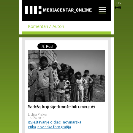
Skip to
BHS
main
ENG
content
Komentari
Autori
Sadržaj koji slijedi može biti umirujući
Lidija Pisker
15/09/2016
izvještavanje o djeci
novinarska
etika
novinska fotografija