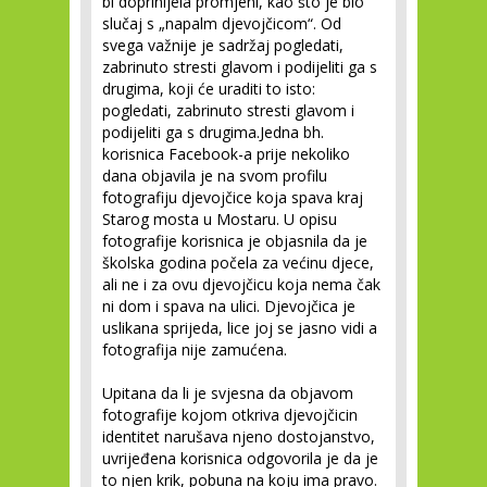
bi doprinijela promjeni, kao što je bio
slučaj s „napalm djevojčicom“. Od
svega važnije je sadržaj pogledati,
zabrinuto stresti glavom i podijeliti ga s
drugima, koji će uraditi to isto:
pogledati, zabrinuto stresti glavom i
podijeliti ga s drugima.Jedna bh.
korisnica Facebook-a prije nekoliko
dana objavila je na svom profilu
fotografiju djevojčice koja spava kraj
Starog mosta u Mostaru. U opisu
fotografije korisnica je objasnila da je
školska godina počela za većinu djece,
ali ne i za ovu djevojčicu koja nema čak
ni dom i spava na ulici. Djevojčica je
uslikana sprijeda, lice joj se jasno vidi a
fotografija nije zamućena.
Upitana da li je svjesna da objavom
fotografije kojom otkriva djevojčicin
identitet narušava njeno dostojanstvo,
uvrijeđena korisnica odgovorila je da je
to njen krik, pobuna na koju ima pravo.