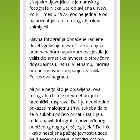
„Napalm djevojčica“ vijetnamskog
fotografa Nicka Uta objavljena u New
York Times-u 1972. godine jedna je od
najpoznatijih ratnih fotografija ikad
snimljenih.
Slavna fotografija obnažene ranjene
devetogodišnje djevojčice koja bježi
pred napadom napalmom osvijestila je
veliki dio američke javnosti o stravičnim
događajima u ratu u Vijetnamu, inicirala
brojne mirovne kampanje i zaradila
Pulicerovu nagradu.
Ali prije nego što je objavljena, ova
fotografija bila je predmet brojnih
uredničkih rasprava. Da li je neophodno
prikazati maloljetnu žrtvu sukoba da bi
se o sukobu počelo pričati? Da li je u
redu objaviti fotografiju povrijeđenog i
poniženog nagog dječijeg tijela? Da li će
i kako neželjena pažnja javnosti uticati
na djevojčicu i njenu porodicu? O njoj