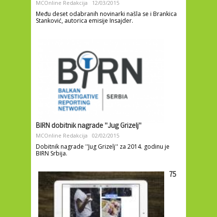
MCOnline Redakcija
12/03/2015
Među deset odabranih novinarki našla se i Brankica
Stanković, autorica emisije Insajder.
BIRN dobitnik nagrade ''Jug Grizelj''
MCOnline Redakcija
02/02/2015
Dobitnik nagrade ''Jug Grizelj'' za 2014. godinu je
BIRN Srbija.
75