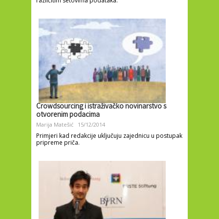
različitim setovima podataka.
Crowdsourcing i istraživačko novinarstvo s
otvorenim podacima
Marija Matešić
15/12/2014
Primjeri kad redakcije uključuju zajednicu u postupak
pripreme priča.