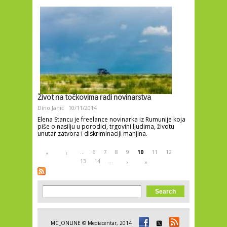
Život na točkovima radi novinarstva
Dino Jahić
10/11/2014
Elena Stancu je freelance novinarka iz Rumunije koja
piše o nasilju u porodici, trgovini ljudima, životu
unutar zatvora i diskriminaciji manjina.
Pages
…
6
7
8
9
10
11
12
«
‹
13
14
…
›
»
Search form
Search
MC_ONLINE © Mediacentar, 2014