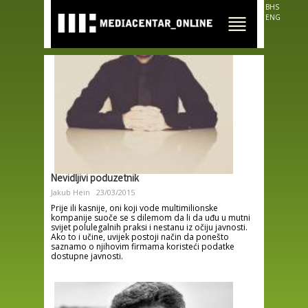
Skip to
BHS
main
ENG
content
Nevidljivi poduzetnik
Jakub Hein
23/03/2015
Prije ili kasnije, oni koji vode multimilionske
kompanije suoče se s dilemom da li da uđu u mutni
svijet polulegalnih praksi i nestanu iz očiju javnosti.
Ako to i učine, uvijek postoji način da ponešto
saznamo o njihovim firmama koristeći podatke
dostupne javnosti.