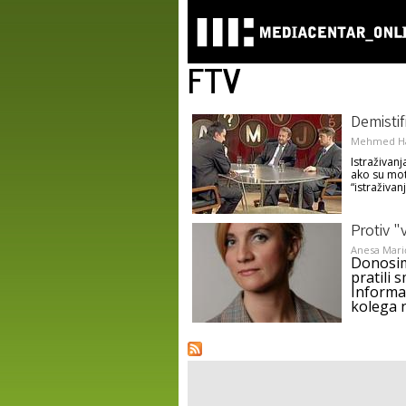
FTV
Demistif
Mehmed Hal
Istraživanj
ako su mot
“istraživa
Protiv "
Anesa Mari
Donosim
pratili 
Informa
kolega 
Pages