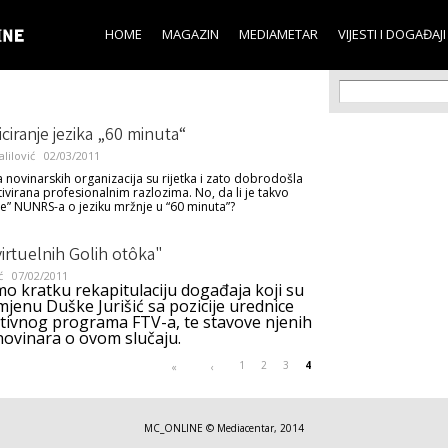
Skip to
main
HOME
MAGAZIN
MEDIAMETAR
VIJESTI I DOGAĐAJI
content
Search f
Search
iciranje jezika „60 minuta“
ilović
02/03/2011
a novinarskih organizacija su rijetka i zato dobrodošla
ivirana profesionalnim razlozima. No, da li je takvo
nje” NUNRS-a o jeziku mržnje u “60 minuta”?
virtuelnih Golih otôka"
ć
07/02/2011
o kratku rekapitulaciju događaja koji su
smjenu Duške Jurišić sa pozicije urednice
tivnog programa FTV-a, te stavove njenih
novinara o ovom slučaju.
1
2
3
4
«
‹
MC_ONLINE © Mediacentar, 2014