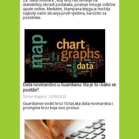
Za 'data novinare', koji svoj rad temelje na
statističkoj obradi podataka, postoje mnoge odlične
upute online. Međutim, štampana knjiga je možda
najbolji način sticanja prvih vještina, naročito za
početnike.
Data novinarstvo u Guardianu: šta je to i kako se
postiže?
Simon Rogers
12/09/2012
Guardianov vodič kroz 10 tačaka data novinarstva i
promjene kroz koje ono prolazi.