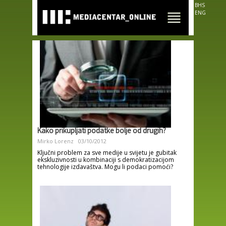
Skip to
BHS
main
ENG
content
Kako prikupljati podatke bolje od drugih?
Mirko Lorenz
03/10/2012
Ključni problem za sve medije u svijetu je gubitak
ekskluzivnosti u kombinaciji s demokratizacijom
tehnologije izdavaštva. Mogu li podaci pomoći?