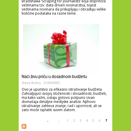
Bradshawa ‘Scraping for Journalists’ koja doprinosi
veštinama tzv. data driven novinarstva, tojest
veštinama novinara da prikupljaju i obrađuju velike
količine podataka na razne teme.
Naći živu priču u dosadnom budžetu
Steve Buttry
21/04/2005
Ovo je uputstvo za efikasno istraživanje budžeta.
Zahvaljujući svojoj složenosti i dosadnosti, budžeti,
ma kako važni, ostaju gotovo potpuno izvan
domašaja detaljne medijske analize. Njihovo
istraživanje zahteva znanje, rad i upornost, ali se
zato može isplatiti suvim zlatom.
Pages
1
2
3
4
5
6
7
«
‹