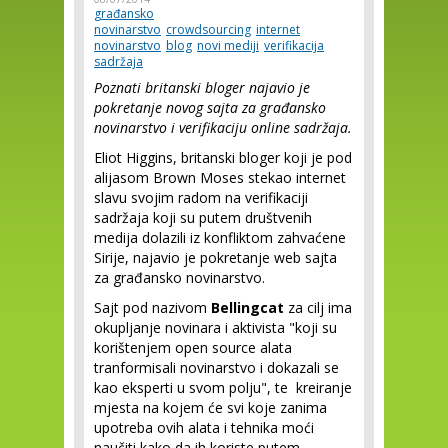
građansko
novinarstvo
crowdsourcing
internet
novinarstvo
blog
novi mediji
verifikacija
sadržaja
Poznati britanski bloger najavio je
pokretanje novog sajta za građansko
novinarstvo i verifikaciju online sadržaja.
Eliot Higgins, britanski bloger koji je pod
alijasom Brown Moses stekao internet
slavu svojim radom na verifikaciji
sadržaja koji su putem društvenih
medija dolazili iz konfliktom zahvaćene
Sirije, najavio je pokretanje web sajta
za građansko novinarstvo.
Sajt pod nazivom
Bellingcat
za cilj ima
okupljanje novinara i aktivista "koji su
korištenjem open source alata
tranformisali novinarstvo i dokazali se
kao eksperti u svom polju", te kreiranje
mjesta na kojem će svi koje zanima
upotreba ovih alata i tehnika moći
naučiti kako da ih koriste putem