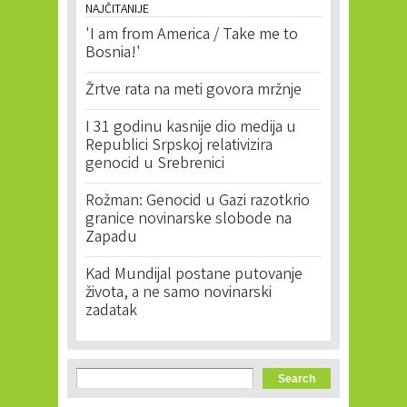
NAJČITANIJE
'I am from America / Take me to
Bosnia!'
Žrtve rata na meti govora mržnje
I 31 godinu kasnije dio medija u
Republici Srpskoj relativizira
genocid u Srebrenici
Rožman: Genocid u Gazi razotkrio
granice novinarske slobode na
Zapadu
Kad Mundijal postane putovanje
života, a ne samo novinarski
zadatak
Search form
Search