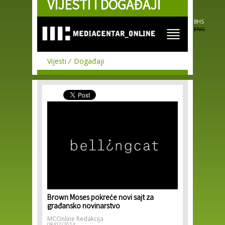
VIJESTI I DOGAĐAJI
Skip to
main
content
BHS
ENG
Vijesti
Događaji
Brown Moses pokreće novi sajt za
građansko novinarstvo
MCOnline Redakcija
08/07/2014