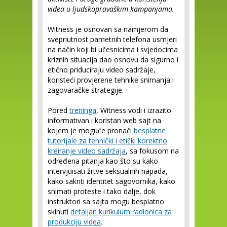
videa u ljudskopravaškim kampanjama.
Witness je osnovan sa namjerom da
svepriutnost pametnih telefona usmjeri
na način koji bi učesnicima i svjedocima
kriznih situacija dao osnovu da sigurno i
etično priduciraju video sadržaje,
koristeći provjerene tehnike snimanja i
zagovaračke strategije.
Pored
treninga
, Witness vodi i izrazito
informativan i koristan web sajt na
kojem je moguće pronači
besplatne
tutorijale za tehnički i etički korektno
kreiranje video sadržaja
, sa fokusom na
određena pitanja kao što su kako
intervjuisati žrtve seksualnih napada,
kako sakriti identitet sagovornika, kako
snimati proteste i tako dalje, dok
instruktori sa sajta mogu besplatno
skinuti
detaljan kurikulum radionica za
produkciju videa
.