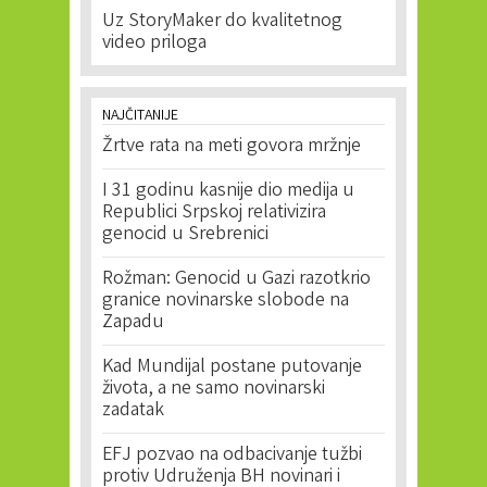
Uz StoryMaker do kvalitetnog
video priloga
NAJČITANIJE
Žrtve rata na meti govora mržnje
I 31 godinu kasnije dio medija u
Republici Srpskoj relativizira
genocid u Srebrenici
Rožman: Genocid u Gazi razotkrio
granice novinarske slobode na
Zapadu
Kad Mundijal postane putovanje
života, a ne samo novinarski
zadatak
EFJ pozvao na odbacivanje tužbi
protiv Udruženja BH novinari i