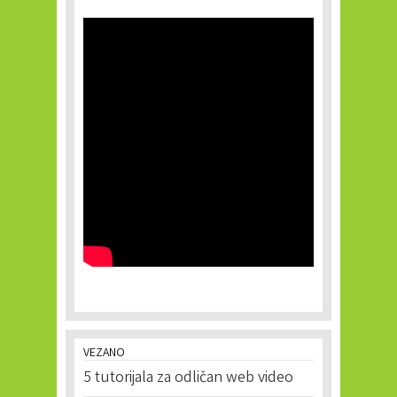
VEZANO
5 tutorijala za odličan web video