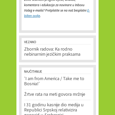
komentara i edukacija za novinare u Inboxu
Vašeg e-maila? Pretplatite se na naš besplatni
E-
bilten ovdje
.
VEZANO
Zbornik radova: Ka rodno
nebinarnim jezičkim praksama
NAJČITANIJE
'I am from America / Take me to
Bosnia!'
Žrtve rata na meti govora mržnje
I 31 godinu kasnije dio medija u
Republici Srpskoj relativizira