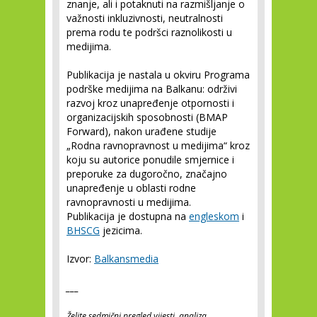
znanje, ali i potaknuti na razmišljanje o
važnosti inkluzivnosti, neutralnosti
prema rodu te podršci raznolikosti u
medijima.
Publikacija je nastala u okviru Programa
podrške medijima na Balkanu: održivi
razvoj kroz unapređenje otpornosti i
organizacijskih sposobnosti (BMAP
Forward), nakon urađene studije
„Rodna ravnopravnost u medijima“ kroz
koju su autorice ponudile smjernice i
preporuke za dugoročno, značajno
unapređenje u oblasti rodne
ravnopravnosti u medijima.
Publikacija je dostupna na
engleskom
i
BHSCG
jezicima.
Izvor:
Balkansmedia
___
Želite sedmični pregled vijesti, analiza,