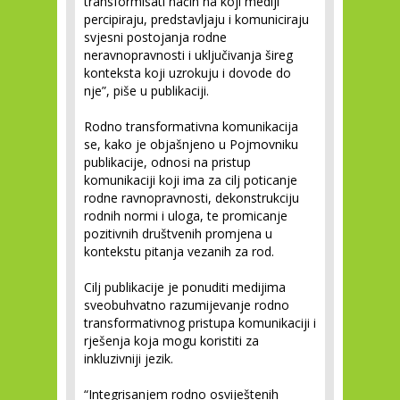
transformisati način na koji mediji
percipiraju, predstavljaju i komuniciraju
svjesni postojanja rodne
neravnopravnosti i uključivanja šireg
konteksta koji uzrokuju i dovode do
nje”, piše u publikaciji.
Rodno transformativna komunikacija
se, kako je objašnjeno u Pojmovniku
publikacije, odnosi na pristup
komunikaciji koji ima za cilj poticanje
rodne ravnopravnosti, dekonstrukciju
rodnih normi i uloga, te promicanje
pozitivnih društvenih promjena u
kontekstu pitanja vezanih za rod.
Cilj publikacije je ponuditi medijima
sveobuhvatno razumijevanje rodno
transformativnog pristupa komunikaciji i
rješenja koja mogu koristiti za
inkluzivniji jezik.
“Integrisanjem rodno osviještenih