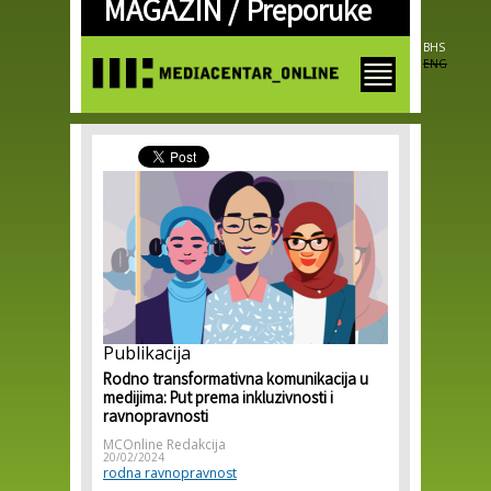
MAGAZIN /
Preporuke
Skip to
main
content
BHS
ENG
Publikacija
Rodno transformativna komunikacija u
medijima: Put prema inkluzivnosti i
ravnopravnosti
MCOnline Redakcija
20/02/2024
rodna ravnopravnost