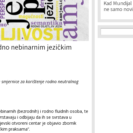
Kad Mundijal 
ne samo novi
Search f
Search
dno nebinarnim jezičkim
ke smjernice za korištenje rodno neutralnog
binarnih (bezrodnih) i rodno fluidnih osoba, te
rstavaju i odbijaju da ih se svrstava u
ajevski otvoreni centar je objavio zbornik
čkim praksama”.