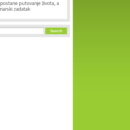
postane putovanje života, a
narski zadatak
orm