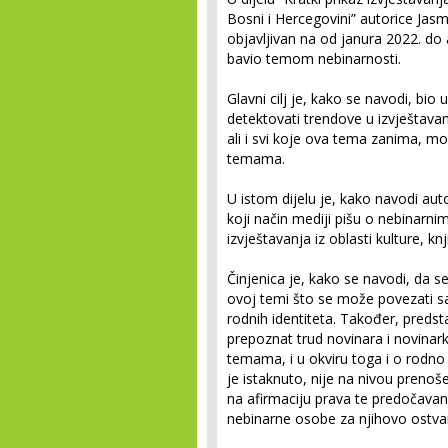
Bosni i Hercegovini” autorice Jasm
objavljivan na od janura 2022. do 
bavio temom nebinarnosti.
Glavni cilj je, kako se navodi, bio 
detektovati trendove u izvještavanj
ali i svi koje ova tema zanima, mo
temama.
U istom dijelu je, kako navodi aut
koji način mediji pišu o nebinarnim
izvještavanja iz oblasti kulture, knj
Činjenica je, kako se navodi, da se
ovoj temi što se može povezati sa
rodnih identiteta. Također, predst
prepoznat trud novinara i novinar
temama, i u okviru toga i o rodn
je istaknuto, nije na nivou prenoše
na afirmaciju prava te predočavan
nebinarne osobe za njihovo ostvar