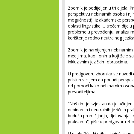
Zbornik je podijeljen u tri dijela. P
perspektivu nebinarnih osoba i njih
mogućnosti), iz akademske perspek
oblasti lingvistike. U trećem dijelu
probleme u prevođenju, analizu medi
korištenje rodno neutralnog jezika
Zbornik je namijenjen nebinarnim
medijima, kao i onima koji žele sa
inkluzivnim jezičkim obrascima.
U predgovoru zbornika se navodi d
pristup s ciljem da ponudi perspek
od pomoći kako nebinarnim osobama
prevoditeljima.
“Naš tim je svjestan da je učinjen
nebinarnih i neutralnih jezičnih pra
buduća promišljanja, djelovanja i
praksama”, piše u predgovoru zbo
U dijelu “Kratki prikaz izvještav