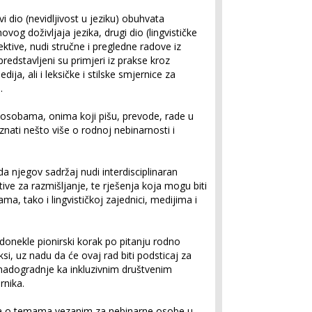
rvi dio (nevidljivost u jeziku) obuhvata
ovog doživljaja jezika, drugi dio (lingvističke
tive, nudi stručne i pregledne radove iz
 predstavljeni su primjeri iz prakse kroz
ja, ali i leksičke i stilske smjernice za
.
 osobama, onima koji pišu, prevode, rade u
znati nešto više o rodnoj nebinarnosti i
a njegov sadržaj nudi interdisciplinaran
tive za razmišljanje, te rješenja koja mogu biti
, tako i lingvističkoj zajednici, medijima i
 donekle pionirski korak po pitanju rodno
ksi, uz nadu da će ovaj rad biti podsticaj za
 nadogradnje ka inkluzivnim društvenim
rnika.
anja o temama vezanim za nebinarne osobe u