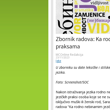
Zbornik radova: Ka ro
praksama
MCOnline Redakcija
23/11/2023
lgbt
U zborniku su date leksičke i stils
jezika.
Foto: Screenshot/SOC
Nakon istraživanja jezika rodno ne
jezičkih praksi osoba koje se ne sv
isključivo muški ili ženski rod, Sar
radova “Ka rodno nebinarnim jezi