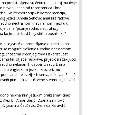
ima predstavljena su četiri rada, u kojima dvije
kako navodi jedna od recenzentica Elma
ičkih i književnoteorijskih kompentencija,
nog jezika. Amela Šehović analizira radove
i rodno neutralnom (nebinarnom) jeziku u
učuje da je “pitanje rodno neutralnog
a kojima se bavi lingvistička bosnistika”.
avlja lingvističko promišljanje o imenicama
jer se moguće rješenje u rodno nebinarnom
ogućnostima srednjeg roda i iskoristivosti
mu tek slijede rasprave, prijedlozi i zaključci,
e i rodno nebinarnih osoba. U radu Emira
oda u engleskom jeziku, kroz prizmu
opularnih televizijskih serija, dok Ivan Šunjić
evnih primjera iz društvene stvarnosti, navodi
rodno nebinarnim jezičkim praksama” čine:
ć, Alex B., Amar Bašić, Džana Zahirović,
jić, Jasmina Čaušević, Zenaida Karavdić.