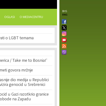
BHS
ENG
OGLASI
O MEDIACENTRU
avati o LGBT temama
erica / Take me to Bosnia!'
 meti govora mržnje
asnije dio medija u Republici
ivizira genocid u Srebrenici
cid u Gazi razotkrio granice
lobode na Zapadu