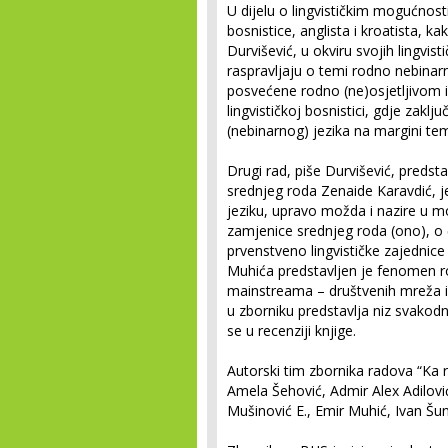
U dijelu o lingvističkim mogućnost
bosnistice, anglista i kroatista, 
Durvišević, u okviru svojih lingvist
raspravljaju o temi rodno nebinar
posvećene rodno (ne)osjetljivom 
lingvističkoj bosnistici, gdje zaklj
(nebinarnog) jezika na margini tem
Drugi rad, piše Durvišević, predst
srednjeg roda Zenaide Karavdić, 
jeziku, upravo možda i nazire u m
zamjenice srednjeg roda (ono), o če
prvenstveno lingvističke zajednic
Muhića predstavljen je fenomen r
mainstreama – društvenih mreža i p
u zborniku predstavlja niz svakodn
se u recenziji knjige.
Autorski tim zbornika radova “Ka 
Amela Šehović, Admir Alex Adilovi
Mušinović E., Emir Muhić, Ivan Šun