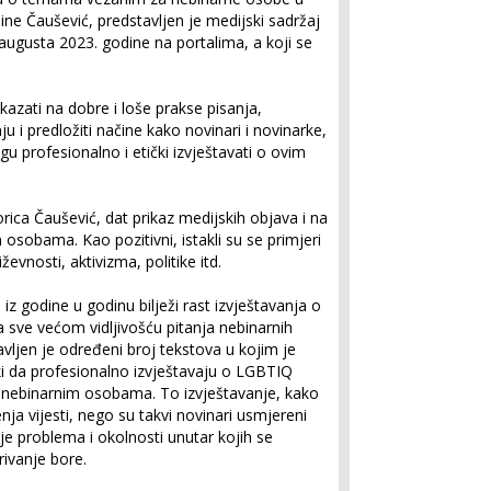
ine Čaušević, predstavljen je medijski sadržaj
augusta 2023. godine na portalima, a koji se
ukazati na dobre i loše prakse pisanja,
u i predložiti načine kako novinari i novinarke,
gu profesionalno i etički izvještavati o ovim
orica Čaušević, dat prikaz medijskih objava i na
 osobama. Kao pozitivni, istakli su se primjeri
iževnosti, aktivizma, politike itd.
 iz godine u godinu bilježi rast izvještavanja o
 sve većom vidljivošću pitanja nebinarnih
avljen je određeni broj tekstova u kojim je
ki da profesionalno izvještavaju o LGBTIQ
o nebinarnim osobama. To izvještavanje, kako
nja vijesti, nego su takvi novinari usmjereni
je problema i okolnosti unutar kojih se
ivanje bore.