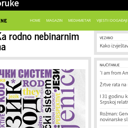
oruke
Skip to
main
content
HOME
MAGAZIN
MEDIAMETAR
VIJESTI I DOGAĐAJI
Ka rodno nebinarnim
VEZANO
ma
Kako izvješt
NAJČITANIJE
'I am from Am
Žrtve rata na
I 31 godinu k
Srpskoj relat
Rožman: Geno
novinarske s