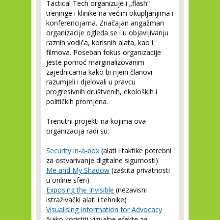
Tactical Tech organizuje i „flash“
treninge i klinike na većim okupljanjima i
konferencijama. Značajan angažman
organizacije ogleda se i u objavljivanju
raznih vodiča, korisnih alata, kao i
filmova. Poseban fokus organizacije
jeste pomoć marginalizovanim
zajednicama kako bi njeni članovi
razumjeli i djelovali u pravcu
progresivnih društvenih, ekoloških i
političkih promjena.
Trenutni projekti na kojima ova
organizacija radi su:
Security in-a-box
(alati i taktike potrebni
za ostvarivanje digitalne sigurnosti)
Me and My Shadow
(zaštita privatnosti
u online sferi)
Exposing the Invisible
(nezavisni
istraživački alati i tehnike)
Visualising Information for Advocacy
(kako koristiti vizualne efekte za