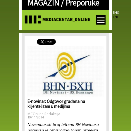
MAGAZIN /
Preporuke
Skip to
main
content
BHS
ENG
E-novinar: Odgovor građana na
klijentelizam u medijima
MCOnline Redakcija
19/11/2014
Novembarski broj biltena BH Novinara
posvećen je četverogodišnjem projektu