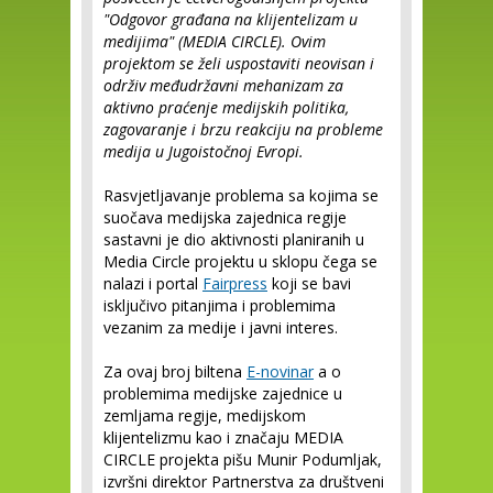
"Odgovor građana na klijentelizam u
medijima" (MEDIA CIRCLE). Ovim
projektom se želi uspostaviti neovisan i
održiv međudržavni mehanizam za
aktivno praćenje medijskih politika,
zagovaranje i brzu reakciju na probleme
medija u Jugoistočnoj Evropi.
Rasvjetljavanje problema sa kojima se
suočava medijska zajednica regije
sastavni je dio aktivnosti planiranih u
Media Circle projektu u sklopu čega se
nalazi i portal
Fairpress
koji se bavi
isključivo pitanjima i problemima
vezanim za medije i javni interes.
Za ovaj broj biltena
E-novinar
a o
problemima medijske zajednice u
zemljama regije, medijskom
klijentelizmu kao i značaju MEDIA
CIRCLE projekta pišu Munir Podumljak,
izvršni direktor Partnerstva za društveni