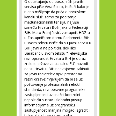
O odustajanju od postojećih javnih
servisa piše Vera Soldo, ističući kako je
njeno mišljenje da priča o hrvatskom
kanalu služi samo za podizanje
međunacionalnih tenzija, najviše
između Hrvata i Bošnjaka u Federaciji
BiH. Mato Franjičević, zastupnik HDZ-a
u Zastupničkom domu Parlamenta BiH
u svom tekstu ističe da su javni servisi u
BiH javni a ne politički, dok Ilko
Barabarić u svom tekstu "Televizijska
ravnopravnost Hrvata u BiH je odraz
zrelosti države za ulazak u EU" navodi
da su Hrvati u BiH nedvojbeno zakinuti
za javni radiotelevizijski prostor na
razini države: "Vjerujem da bi se uz
poštovanje profesionalnih i etičkih
standarda, ravnopravne programske
zastupljenosti uz snažni kontrolni
nepolitički sustav i slobodni pristup
informacijama uz programsku
zastupljenost manjina mogao izgraditi i
tv kanal na hrvatskom jeziku.