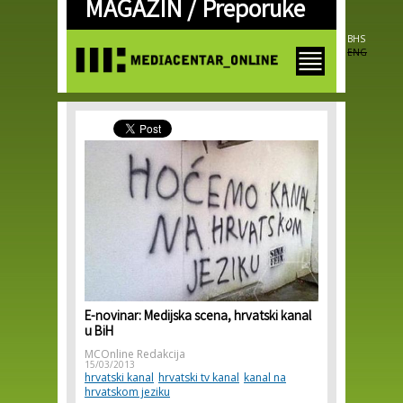
MAGAZIN /
Preporuke
Skip to
main
content
BHS
ENG
E-novinar: Medijska scena, hrvatski kanal
u BiH
MCOnline Redakcija
15/03/2013
hrvatski kanal
hrvatski tv kanal
kanal na
hrvatskom jeziku