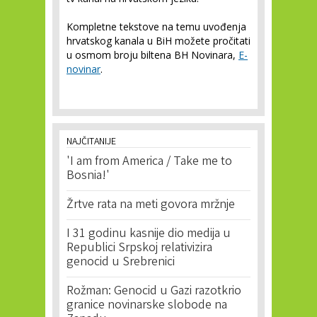
Kompletne tekstove na temu uvođenja
hrvatskog kanala u BiH možete pročitati
u osmom broju biltena BH Novinara,
E-
novinar
.
NAJČITANIJE
'I am from America / Take me to
Bosnia!'
Žrtve rata na meti govora mržnje
I 31 godinu kasnije dio medija u
Republici Srpskoj relativizira
genocid u Srebrenici
Rožman: Genocid u Gazi razotkrio
granice novinarske slobode na