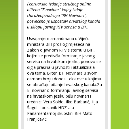
Februarsko izdanje
s
tručnog online
biltena "E-novinar" kojeg izdaje
Udruženje/udruga "BH Novinari",
posvećeno je uspostavi hrvatskog kanala
u sklopu javnog RTV servisa u BiH.
Usvajanjem amandmana u Vijeću
ministara BiH prošlog mjeseca na
Zakon o javnom RTV sistemu u BiH,
kojim se predivđa formiranje javnog
servisa na hrvatskom jeziku, ponovo se
digla prašina u javnosti i aktualizirala
ova tema. Bilten BH Novinara u svom
osmom broju donosi tekstove u kojima
se obrađuje pitanje hrvatskog kanala.Za
E- novinar o formiranju javnog servisa
na hrvatskom jeziku pišu novinari i
urednici: Vera Soldo, Ilko Barbarić, Ilija
Šagolj i poslanik HDZ-a u
Parlamentarnoj skupštini BiH Mato
Franjičević.