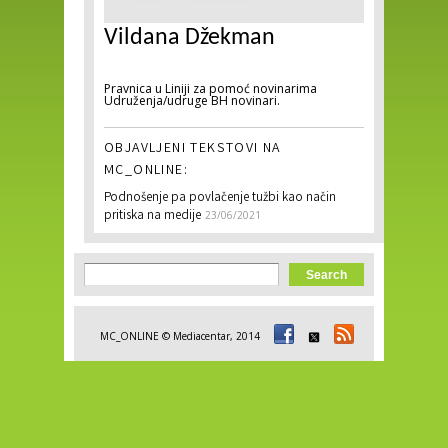
Vildana Džekman
Pravnica u Liniji za pomoć novinarima
Udruženja/udruge BH novinari.
OBJAVLJENI TEKSTOVI NA
MC_ONLINE:
Podnošenje pa povlačenje tužbi kao način
pritiska na medije
23/06/2021
Search form
Search
MC_ONLINE © Mediacentar, 2014