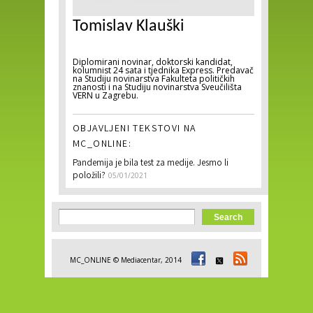
Tomislav Klauški
Diplomirani novinar, doktorski kandidat,
kolumnist 24 sata i tjednika Express. Predavač
na Studiju novinarstva Fakulteta političkih
znanosti i na Studiju novinarstva Sveučilišta
VERN u Zagrebu.
OBJAVLJENI TEKSTOVI NA
MC_ONLINE:
Pandemija je bila test za medije. Jesmo li
položili?
05/01/2021
Search form
Search
MC_ONLINE © Mediacentar, 2014