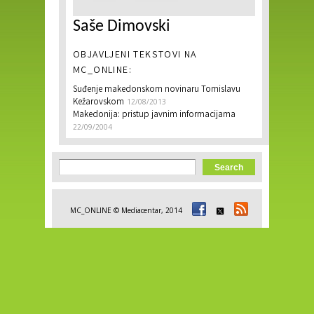
Saše Dimovski
OBJAVLJENI TEKSTOVI NA
MC_ONLINE:
Suđenje makedonskom novinaru Tomislavu
Kežarovskom
12/08/2013
Makedonija: pristup javnim informacijama
22/09/2004
Search form
Search
MC_ONLINE © Mediacentar, 2014