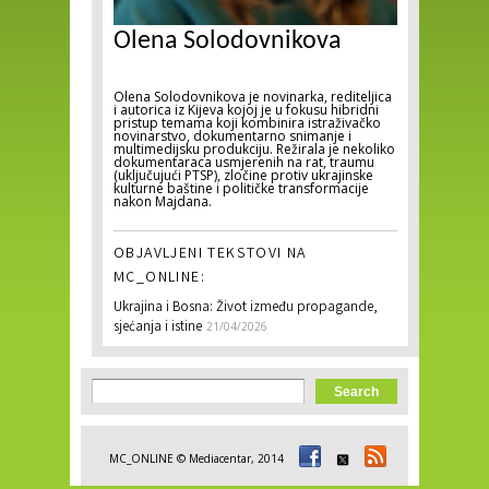
Olena Solodovnikova
Olena Solodovnikova je novinarka, rediteljica
i autorica iz Kijeva kojoj je u fokusu hibridni
pristup temama koji kombinira istraživačko
novinarstvo, dokumentarno snimanje i
multimedijsku produkciju. Režirala je nekoliko
dokumentaraca usmjerenih na rat, traumu
(uključujući PTSP), zločine protiv ukrajinske
kulturne baštine i političke transformacije
nakon Majdana.
OBJAVLJENI TEKSTOVI NA
MC_ONLINE:
Ukrajina i Bosna: Život između propagande,
sjećanja i istine
21/04/2026
Search form
Search
MC_ONLINE © Mediacentar, 2014