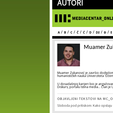
AUTORI
/
/
/
/
/
/
/
/
A
B
C
Č
Ć
D
Dž
Đ
E
Muamer Zu
Muamer Zukanović je završio dodiplomsk
humanističkih nauka Univerziteta 'Džem
U dosadašnjoj karijeri bio je angažov
Diskurs, portalu Istina media… Član je
OBJAVLJENI TEKSTOVI NA MC_O
Sloboda pod pritiskom: Kako opstaju 