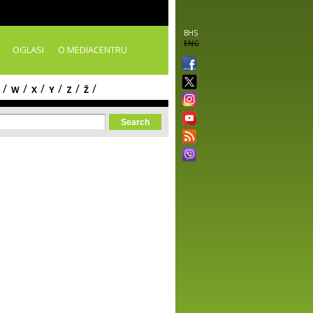
BHS
ENG
OGLASI
O MEDIACENTRU
/
/
/
/
/
/
W
X
Y
Z
Ž
orm