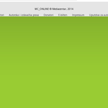
MC_ONLINE © Mediacentar, 2014
tori
Autorska i izdavačka prava
Donatori
E-bilten
Impressum
Uputstva za aut