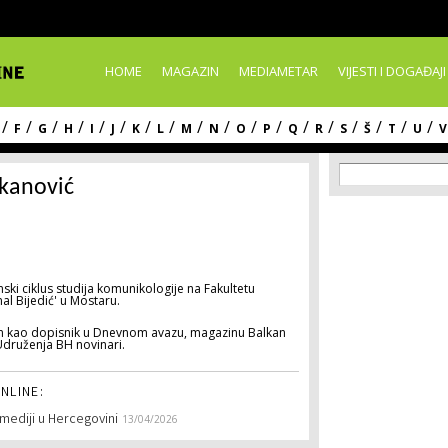
Skip to
main
content
HOME
MAGAZIN
MEDIAMETAR
VIJESTI I DOGAĐAJI
/
/
/
/
/
/
/
/
/
/
/
/
/
/
/
/
/
/
F
G
H
I
J
K
L
M
N
O
P
Q
R
S
Š
T
U
V
Search f
Search
kanović
i ciklus studija komunikologije na Fakultetu
al Bijedić' u Mostaru.
an kao dopisnik u Dnevnom avazu, magazinu Balkan
 Udruženja BH novinari.
NLINE:
mediji u Hercegovini
13/04/2026