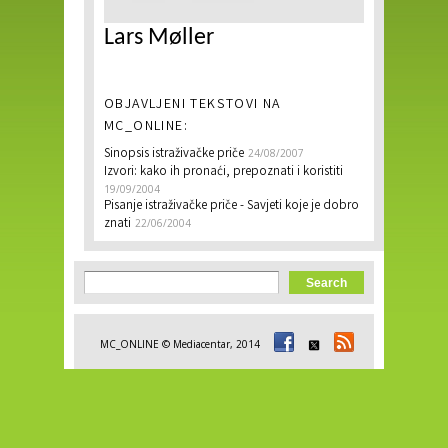
Lars Møller
OBJAVLJENI TEKSTOVI NA
MC_ONLINE:
Sinopsis istraživačke priče
24/08/2007
Izvori: kako ih pronaći, prepoznati i koristiti
19/09/2004
Pisanje istraživačke priče - Savjeti koje je dobro
znati
22/06/2004
Search form
Search
MC_ONLINE © Mediacentar, 2014