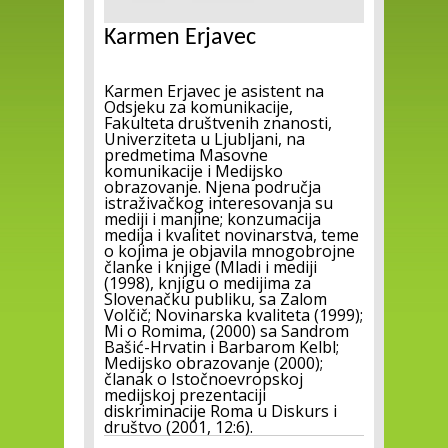
Karmen Erjavec
Karmen Erjavec je asistent na
Odsjeku za komunikacije,
Fakulteta društvenih znanosti,
Univerziteta u Ljubljani, na
predmetima Masovne
komunikacije i Medijsko
obrazovanje. Njena područja
istraživačkog interesovanja su
mediji i manjine; konzumacija
medija i kvalitet novinarstva, teme
o kojima je objavila mnogobrojne
članke i knjige (Mladi i mediji
(1998), knjigu o medijima za
Slovenačku publiku, sa Zalom
Volčič; Novinarska kvaliteta (1999);
Mi o Romima, (2000) sa Sandrom
Bašić-Hrvatin i Barbarom Kelbl;
Medijsko obrazovanje (2000);
članak o Istočnoevropskoj
medijskoj prezentaciji
diskriminacije Roma u Diskurs i
društvo (2001, 12:6).