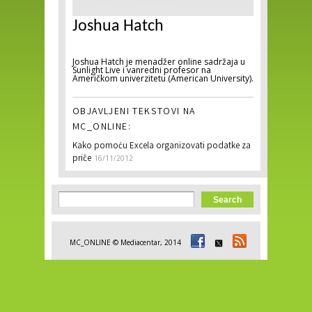
Joshua Hatch
Joshua Hatch je menadžer online sadržaja u
Sunlight Live i vanredni profesor na
Američkom univerzitetu (American University).
OBJAVLJENI TEKSTOVI NA
MC_ONLINE:
Kako pomoću Excela organizovati podatke za
priče
16/11/2012
Search form
Search
MC_ONLINE © Mediacentar, 2014