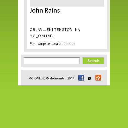
John Rains
OBJAVLJENI TEKSTOVI NA
MC_ONLINE:
Pokrivanje sektora
21/04/2005
Search form
Search
MC_ONLINE © Mediacentar, 2014