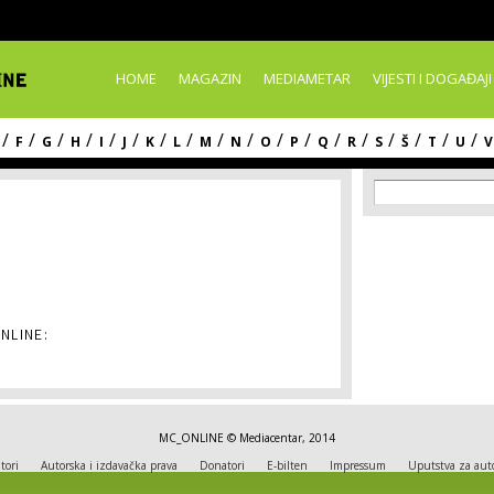
Skip to
main
content
HOME
MAGAZIN
MEDIAMETAR
VIJESTI I DOGAĐAJI
/
/
/
/
/
/
/
/
/
/
/
/
/
/
/
/
/
/
F
G
H
I
J
K
L
M
N
O
P
Q
R
S
Š
T
U
V
Search f
Search
NLINE:
MC_ONLINE © Mediacentar, 2014
tori
Autorska i izdavačka prava
Donatori
E-bilten
Impressum
Uputstva za aut