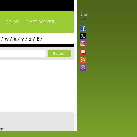
BHS
ENG
OGLASI
O MEDIACENTRU
/
/
/
/
/
/
W
X
Y
Z
Ž
orm
ore