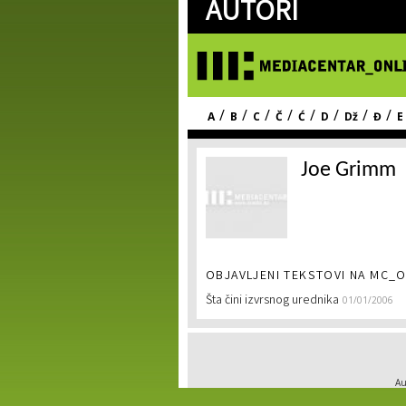
AUTORI
/
/
/
/
/
/
/
/
A
B
C
Č
Ć
D
Dž
Đ
E
Joe Grimm
OBJAVLJENI TEKSTOVI NA MC_O
Šta čini izvrsnog urednika
01/01/2006
Au