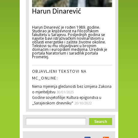
Harun Dinarević
Harun Dinarević je rođen 1989. godine.
Studirao je književnost na Filozofskom
fakultetu u Sarajevu. Posljednjih godina se
najviše bavi istraživačkim novinarstvom u
oblasti energetike i zaštite životne okoline.
Tekstovi su mu objavljivani u brojnim
domaćim i europskim medijima. Urednik je
portala Naratorium i saradnik portala
Prometej.
OBJAVLJENI TEKSTOVI NA
MC_ONLINE:
Nema mjerenja gledanosti bez izmjena Zakona
o mjeriteljstvu
30/01/2025
Godine sovjetofilije: Kultura epigonstva u
„Sarajevskom dnevniku“
20/10/2022
Search form
Search