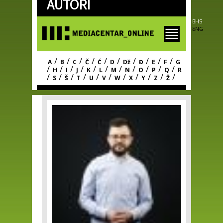
AUTORI
Skip to
main
content
BHS
ENG
/
/
/
/
/
/
/
/
/
/
A
B
C
Č
Ć
D
Dž
Đ
E
F
G
/
/
/
/
/
/
/
/
/
/
/
H
I
J
K
L
M
N
O
P
Q
R
/
/
/
/
/
/
/
/
/
/
/
S
Š
T
U
V
W
X
Y
Z
Ž