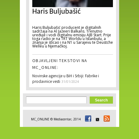
Haris Buljubašić
Haris Buljubašić producent je digitalnih
sadržaja na Al Jazeeri Balkans. Trenutno
uređuje i vodi digitalnu emisiju AJB Start. Prije
toga radio je na TRT Worldu u Istanbulu, a
znanja je sticao i na N1 u Sarajevu te Deustche
Welleu u Njemačkoj.
OBJAVLJENI TEKSTOVI NA
MC_ONLINE:
Novinske agencije u BiH i Srbiji: Fabrike i
prodavnice vesti
31/01/2024
Search form
Search
MC_ONLINE © Mediacentar, 2014