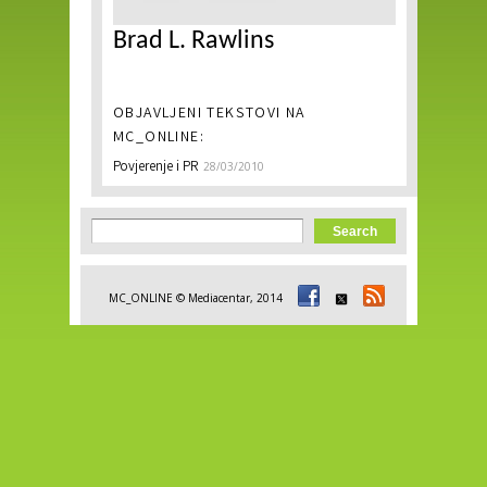
Brad L. Rawlins
OBJAVLJENI TEKSTOVI NA
MC_ONLINE:
Povjerenje i PR
28/03/2010
Search form
Search
MC_ONLINE © Mediacentar, 2014