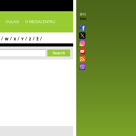
BHS
ENG
OGLASI
O MEDIACENTRU
/
/
/
/
/
/
W
X
Y
Z
Ž
orm