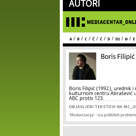
AUTORI
/
/
/
/
/
/
/
/
A
B
C
Č
Ć
D
Dž
Đ
E
Boris Filipić
Boris Filipić (1992.), uredni
kulturnom centru Abrašević u 
ABC protiv 123.
OBJAVLJENI TEKSTOVI NA MC_O
’Mostarizacija’ - Iza političkih proble