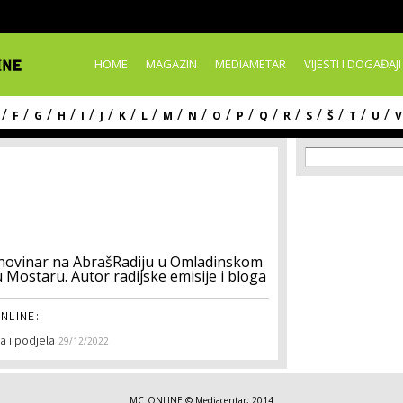
Skip to
main
content
HOME
MAGAZIN
MEDIAMETAR
VIJESTI I DOGAĐAJI
/
/
/
/
/
/
/
/
/
/
/
/
/
/
/
/
/
/
F
G
H
I
J
K
L
M
N
O
P
Q
R
S
Š
T
U
V
Search f
Search
k i novinar na AbrašRadiju u Omladinskom
Mostaru. Autor radijske emisije i bloga
NLINE:
ma i podjela
29/12/2022
MC_ONLINE © Mediacentar, 2014