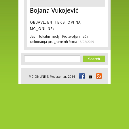
Bojana Vukojević
OBJAVLJENI TEKSTOVI NA
MC_ONLINE:
Javni lokalni mediji: Proizvoljan način
definiranja programskih šema
13/02/2019
Search form
Search
MC_ONLINE © Mediacentar, 2014