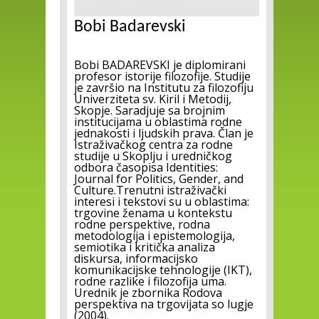
Bobi Badarevski
Bobi BADAREVSKI je diplomirani
profesor istorije filozofije. Studije
je završio na Institutu za filozofiju
Univerziteta sv. Kiril i Metodij,
Skopje. Saradjuje sa brojnim
institucijama u oblastima rodne
jednakosti i ljudskih prava. Član je
Istraživačkog centra za rodne
studije u Skoplju i uredničkog
odbora časopisa Identities:
Journal for Politics, Gender, and
Culture.Trenutni istraživački
interesi i tekstovi su u oblastima:
trgovine ženama u kontekstu
rodne perspektive, rodna
metodologija i epistemologija,
semiotika i kritička analiza
diskursa, informacijsko
komunikacijske tehnologije (IKT),
rodne razlike i filozofija uma.
Urednik je zbornika Rodova
perspektiva na trgovijata so lugje
(2004).