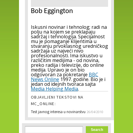
Bob Eggington
Iskusni novinar i tehnolog; radi na
polju na kojem se preklapaju
sadržaj i tehnologija. Specijalnost
mu je pomaganje klijentima u
stvaranju prvoklasnog uredničkog
sadržaja uz najveći nivo
profesionalnosti. Ima iskustvo u
različitim medijima - od novina,
preko radija i televizije, do online
medija. Upravo je on bio
odgovoran za pokretanje
BBC
News Online
1997. godine. Bio je i
jedan od idejnih tvoraca sajta
Media Helping Media
.
OBJAVLJENI TEKSTOVI NA
MC_ONLINE:
Test javnog interesa u novinarstvu
26/04/2010
Search form
Search