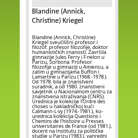
Blandine (Annick,
Christine) Kriegel
Blandine (Annick, Christine)
Kriegel sveučilišni profesor i
filozof; profesor filozofije, doktor
humanističkih znanosti. Završila
gimnazije Jules Ferry i F·nelon u
Parizu, Sorbona. Profesor
filozofije u gimnaziji u Amiensu, a
zatim u gimnazijama Buffon i
Lamartine u Parizu (1968.-1978.).
Od 1978. bila je znanstveni
suradnik, a od 1980. znanstveni
savjetnik u Nacionalnom centru za
znanstvena istraživanja (CNRS).
Urednica je kolekcije l’Ordre des
choses u nakladničkoj kući
Calmann-L·vy (1974.-1981.), ko-
urednica kolekcija Questions i
Chemins de l’histoire u Presses
universitaires de France (od 1981.),
docent na Institutu za političke
studije u Parizu (1983.), vanredni