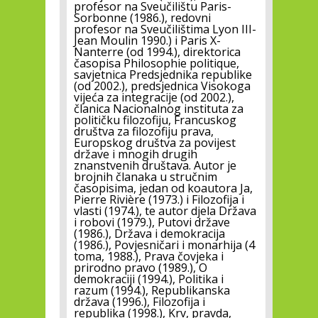
profesor na Sveučilištu Paris-
Sorbonne (1986.), redovni
profesor na Sveučilištima Lyon III-
Jean Moulin 1990.) i Paris X-
Nanterre (od 1994.), direktorica
časopisa Philosophie politique,
savjetnica Predsjednika republike
(od 2002.), predsjednica Visokoga
vijeća za integracije (od 2002.),
članica Nacionalnog instituta za
političku filozofiju, Francuskog
društva za filozofiju prava,
Europskog društva za povijest
države i mnogih drugih
znanstvenih društava. Autor je
brojnih članaka u stručnim
časopisima, jedan od koautora Ja,
Pierre Rivière (1973.) i Filozofija i
vlasti (1974.), te autor djela Država
i robovi (1979.), Putovi države
(1986.), Država i demokracija
(1986.), Povjesničari i monarhija (4
toma, 1988.), Prava čovjeka i
prirodno pravo (1989.), O
demokraciji (1994.), Politika i
razum (1994.), Republikanska
država (1996.), Filozofija i
republika (1998.), Krv, pravda,