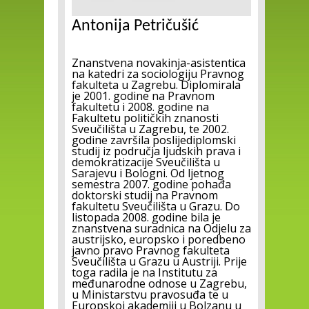
Antonija Petričušić
Znanstvena novakinja-asistentica
na katedri za sociologiju Pravnog
fakulteta u Zagrebu. Diplomirala
je 2001. godine na Pravnom
fakultetu i 2008. godine na
Fakultetu političkih znanosti
Sveučilišta u Zagrebu, te 2002.
godine završila poslijediplomski
studij iz područja ljudskih prava i
demokratizacije Sveučilišta u
Sarajevu i Bologni. Od ljetnog
semestra 2007. godine pohađa
doktorski studij na Pravnom
fakultetu Sveučilišta u Grazu. Do
listopada 2008. godine bila je
znanstvena suradnica na Odjelu za
austrijsko, europsko i poredbeno
javno pravo Pravnog fakulteta
Sveučilišta u Grazu u Austriji. Prije
toga radila je na Institutu za
međunarodne odnose u Zagrebu,
u Ministarstvu pravosuđa te u
Europskoj akademiji u Bolzanu u