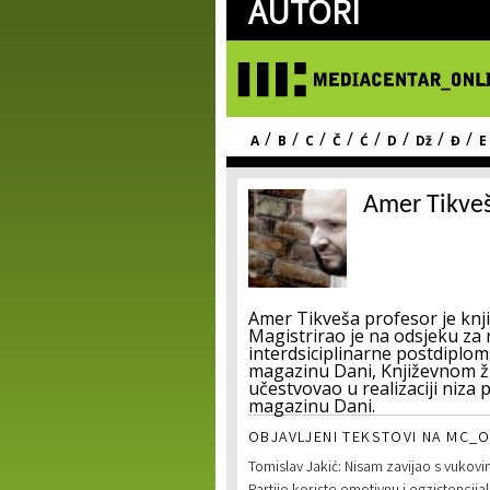
AUTORI
/
/
/
/
/
/
/
/
A
B
C
Č
Ć
D
Dž
Đ
E
Amer Tikve
Amer Tikveša profesor je knj
Magistrirao je na odsjeku za 
interdsiciplinarne postdiploms
magazinu Dani, Književnom žu
učestvovao u realizaciji niza 
magazinu Dani.
OBJAVLJENI TEKSTOVI NA MC_O
Tomislav Jakić: Nisam zavijao s vukov