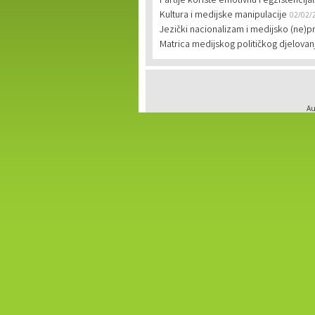
Partije koriste emotivnu i egzistencija
Kultura i medijske manipulacije
02/02/
Jezički nacionalizam i medijsko (ne)pr
Matrica medijskog političkog djelovan
Au