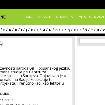
Skip to
main
content
HOME
MAGAZIN
MEDIAMETAR
VIJESTI I DOGAĐAJI
/
/
/
/
/
/
/
/
/
/
/
/
/
/
/
/
/
/
F
G
H
I
J
K
L
M
N
O
P
Q
R
S
Š
T
U
V
Search f
Search
ša
iževnosti naroda BiH i bosanskog jezika.
rodne studije pri Centru za
ke studije u Sarajevu. Objavljivao je u
rnalu, na Radiju Federacije te
projekata. Trenutno radi kao lektor u
NLINE:
ima
09/12/2013