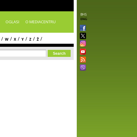
BHS
ENG
OGLASI
O MEDIACENTRU
/
/
/
/
/
/
W
X
Y
Z
Ž
orm