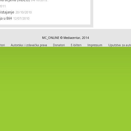
lnu ucjenu (VIDEO)
04/10/2012
2011
istajanje
20/10/2010
ja u BiH
12/07/2010
MC_ONLINE © Mediacentar, 2014
tori
Autorska i izdavačka prava
Donatori
E-bilten
Impressum
Uputstva za aut