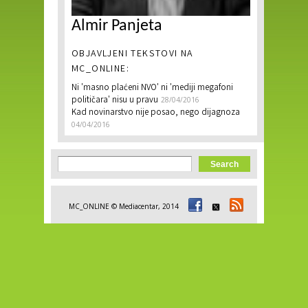
Almir Panjeta
OBJAVLJENI TEKSTOVI NA
MC_ONLINE:
Ni 'masno plaćeni NVO' ni 'mediji megafoni
političara' nisu u pravu
28/04/2016
Kad novinarstvo nije posao, nego dijagnoza
04/04/2016
Search form
Search
MC_ONLINE © Mediacentar, 2014