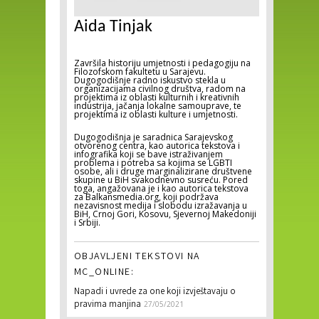
Aida Tinjak
Završila historiju umjetnosti i pedagogiju na
Filozofskom fakultetu u Sarajevu.
Dugogodišnje radno iskustvo stekla u
organizacijama civilnog društva, radom na
projektima iz oblasti kulturnih i kreativnih
industrija, jačanja lokalne samouprave, te
projektima iz oblasti kulture i umjetnosti.
Dugogodišnja je saradnica Sarajevskog
otvorenog centra, kao autorica tekstova i
infografika koji se bave istraživanjem
problema i potreba sa kojima se LGBTI
osobe, ali i druge marginalizirane društvene
skupine u BiH svakodnevno susreću. Pored
toga, angažovana je i kao autorica tekstova
za Balkansmedia.org, koji podržava
nezavisnost medija i slobodu izražavanja u
BiH, Crnoj Gori, Kosovu, Sjevernoj Makedoniji
i Srbiji.
OBJAVLJENI TEKSTOVI NA
MC_ONLINE:
Napadi i uvrede za one koji izvještavaju o
pravima manjina
27/05/2021