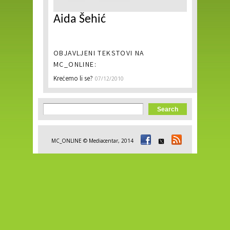
Aida Šehić
OBJAVLJENI TEKSTOVI NA
MC_ONLINE:
Krećemo li se?
07/12/2010
Search form
Search
MC_ONLINE © Mediacentar, 2014