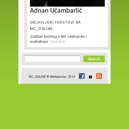
Adnan Učambarlić
OBJAVLJENI TEKSTOVI NA
MC_ONLINE:
Zaštitari životinja u BiH: neshvaćeni i
maltretirani
13/04/2010
Search form
Search
MC_ONLINE © Mediacentar, 2014