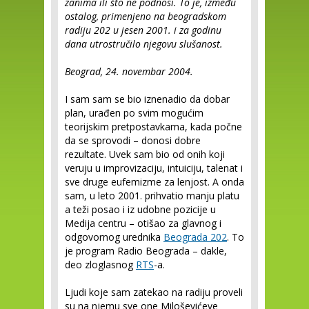
zanima ili što ne podnosi. To je, između
ostalog, primenjeno na beogradskom
radiju 202 u jesen 2001. i za godinu
dana utrostručilo njegovu slušanost.
Beograd, 24. novembar 2004.
I sam sam se bio iznenadio da dobar
plan, urađen po svim mogućim
teorijskim pretpostavkama, kada počne
da se sprovodi – donosi dobre
rezultate. Uvek sam bio od onih koji
veruju u improvizaciju, intuiciju, talenat i
sve druge eufemizme za lenjost. A onda
sam, u leto 2001. prihvatio manju platu
a teži posao i iz udobne pozicije u
Medija centru – otišao za glavnog i
odgovornog urednika
Beograda 202
. To
je program Radio Beograda – dakle,
deo zloglasnog
RTS
-a.
Ljudi koje sam zatekao na radiju proveli
su na njemu sve one Miloševićeve