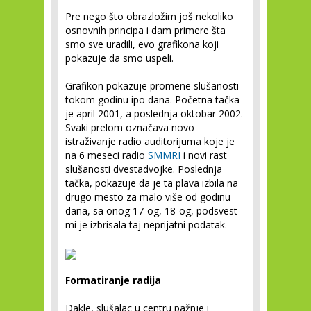
Pre nego što obrazložim još nekoliko
osnovnih principa i dam primere šta
smo sve uradili, evo grafikona koji
pokazuje da smo uspeli.
Grafikon pokazuje promene slušanosti
tokom godinu ipo dana. Početna tačka
je april 2001, a poslednja oktobar 2002.
Svaki prelom označava novo
istraživanje radio auditorijuma koje je
na 6 meseci radio
SMMRI
i novi rast
slušanosti dvestadvojke. Poslednja
tačka, pokazuje da je ta plava izbila na
drugo mesto za malo više od godinu
dana, sa onog 17-og, 18-og, podsvest
mi je izbrisala taj neprijatni podatak.
Formatiranje radija
Dakle, slušalac u centru pažnje i