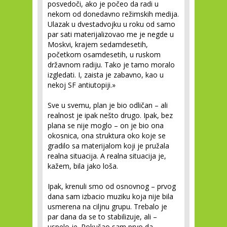
posvedoči, ako je počeo da radi u
nekom od donedavno režimskih medija.
Ulazak u dvestadvojku u roku od samo
par sati materijalizovao me je negde u
Moskvi, krajem sedamdesetih,
početkom osamdesetih, u ruskom
državnom radiju. Tako je tamo moralo
izgledati. I, zaista je zabavno, kao u
nekoj SF antiutopiji.»
Sve u svemu, plan je bio odličan – ali
realnost je ipak nešto drugo. Ipak, bez
plana se nije moglo – on je bio ona
okosnica, ona struktura oko koje se
gradilo sa materijalom koji je pružala
realna situacija. A realna situacija je,
kažem, bila jako loša.
Ipak, krenuli smo od osnovnog – prvog
dana sam izbacio muziku koja nije bila
usmerena na ciljnu grupu. Trebalo je
par dana da se to stabilizuje, ali –
uspelo je. Pokušao sam prvo da