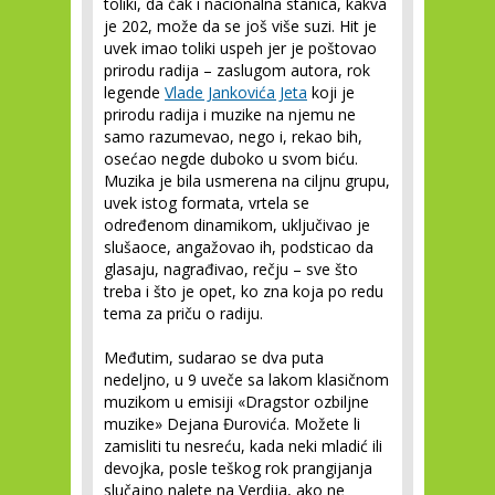
toliki, da čak i nacionalna stanica, kakva
je 202, može da se još više suzi. Hit je
uvek imao toliki uspeh jer je poštovao
prirodu radija – zaslugom autora, rok
legende
Vlade Jankovića Jeta
koji je
prirodu radija i muzike na njemu ne
samo razumevao, nego i, rekao bih,
osećao negde duboko u svom biću.
Muzika je bila usmerena na ciljnu grupu,
uvek istog formata, vrtela se
određenom dinamikom, uključivao je
slušaoce, angažovao ih, podsticao da
glasaju, nagrađivao, rečju – sve što
treba i što je opet, ko zna koja po redu
tema za priču o radiju.
Međutim, sudarao se dva puta
nedeljno, u 9 uveče sa lakom klasičnom
muzikom u emisiji «Dragstor ozbiljne
muzike» Dejana Đurovića. Možete li
zamisliti tu nesreću, kada neki mladić ili
devojka, posle teškog rok prangijanja
slučajno nalete na Verdija, ako ne