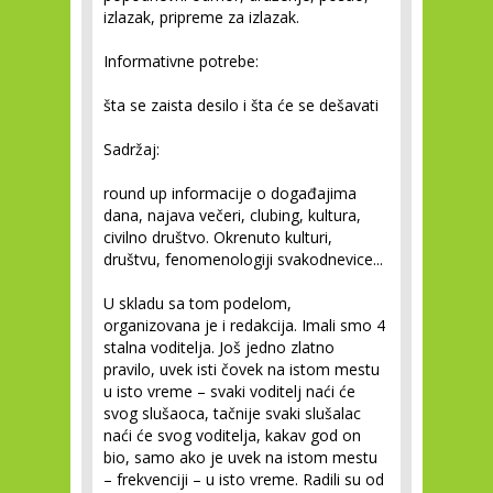
izlazak, pripreme za izlazak.
Informativne potrebe:
šta se zaista desilo i šta će se dešavati
Sadržaj:
round up informacije o događajima
dana, najava večeri, clubing, kultura,
civilno društvo. Okrenuto kulturi,
društvu, fenomenologiji svakodnevice...
U skladu sa tom podelom,
organizovana je i redakcija. Imali smo 4
stalna voditelja. Još jedno zlatno
pravilo, uvek isti čovek na istom mestu
u isto vreme – svaki voditelj naći će
svog slušaoca, tačnije svaki slušalac
naći će svog voditelja, kakav god on
bio, samo ako je uvek na istom mestu
– frekvenciji – u isto vreme. Radili su od