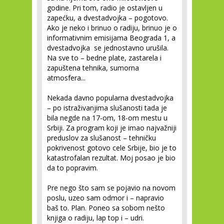
godine. Pri tom, radio je ostavljen u
zapećku, a dvestadvojka – pogotovo.
Ako je neko i brinuo o radiju, brinuo je o
informativnim emisijama Beograda 1, a
dvestadvojka se jednostavno urušila.
Na sve to – bedne plate, zastarela i
zapuštena tehnika, sumorna
atmosfera...
Nekada davno popularna dvestadvojka
– po istraživanjima slušanosti tada je
bila negde na 17-om, 18-om mestu u
Srbiji. Za program koji je imao najvažniji
preduslov za slušanost – tehničku
pokrivenost gotovo cele Srbije, bio je to
katastrofalan rezultat. Moj posao je bio
da to popravim.
Pre nego što sam se pojavio na novom
poslu, uzeo sam odmor i – napravio
baš to. Plan. Poneo sa sobom nešto
knjiga o radiju, lap top i – udri.