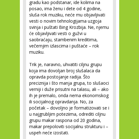
gradu kao podstanar, ide kolima na
posao, ima ženu i dete od 4 godine,
sluša rok muziku, neće mu objavljivati
vesti o novim tehnologijama uzgoja
svinja i puštati Bing Krozbija. Ne, njemu
će objavljivati vesti o gužvi u
saobraćaju, stambenim kreditima,
večernjim izlascima i puštaće – rok
muziku.
Trik je, naravno, uhvatiti ciljnu grupu
koja ima dovoljan broj slušalaca da
opravda postojanje radija. Što
preciznija i što manja grupa, to slušaoci
verniji i duže prisutni na talasu, ali – ako
ih je premalo, onda nema ekonomskog
ili socijalnog opravdanja. No, za
početak – dovoljno je formatizovati se i
u najgrubljim poteziima, odrediti ciljnu
grupu makar raspona od 20 godina,
makar prepoloviti socijalnu strukturu i –
uspeh neće izostati.