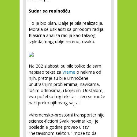
Sudar sa realnošću
To je bio plan. Dalje je bila realizacija.
Morala se uskladiti sa prirodom radija.
Klasična analiza radija kao takvog
izgleda, najgrublje rečeno, ovako:
Na 202 slabosti su bile tolike da sam
napisao tekst za
Vreme
o nekima od
njih, pretnje su bile umnožene
unutrašnjim problemima, navikama,
lošim odnosima, i koječim. Uostalom,
evo početka tog teksta – ceo se može
naći preko njihovog sajta:
«Vremensko-prostorni transporter nije
science-fiction! Svaki novinar koji je
poslednje godine proveo u tzv.
"nezavisnom sektoru" može to da