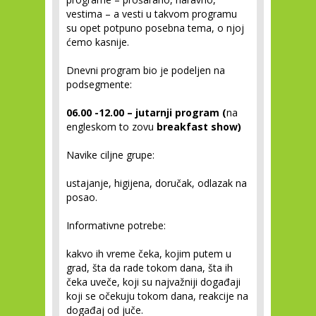
vestima – a vesti u takvom programu
su opet potpuno posebna tema, o njoj
ćemo kasnije.
Dnevni program bio je podeljen na
podsegmente:
06.00 -12.00 – jutarnji program
(
na
engleskom to zovu
breakfast show)
Navike ciljne grupe:
ustajanje, higijena, doručak, odlazak na
posao.
Informativne potrebe:
kakvo ih vreme čeka, kojim putem u
grad, šta da rade tokom dana, šta ih
čeka uveče, koji su najvažniji događaji
koji se očekuju tokom dana, reakcije na
događaj od juče.