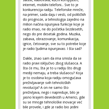
internet, mobilni telefoni... Sve to je
konkurencija radiju. Telefonske mreže,
na primer, sada daju i vesti, od političkih
do prognoze, a tehnologija zajedno na
milion načina ispunjava funkcije koje je
radio imao, ne do početka šezdesetih,
nego do pre desetak godina. Muzika,
zabava, obrazovanje, komunikacija,
igrice, četovanje, sve su to potrebe koje
je radio ljudima ispunjavao. I šta sad?
Dakle, znao sam da ima smisla da se
radio pravi isključivo zbog slušaoca. A
šta će mu, šta je to u radiju što drugi
mediji nemaju, a treba slušaocu? Koja
je to osobina koja radiju omogućava
preživljavanje svih tehnoloških
revolucija? A on ne samo što
preživljava, nego i napreduje, bilo je
jasno krajem devedestih u Americi, gde
su se mnoge tehnološke inovacje već
bile provele, i gde je radio bio jedini