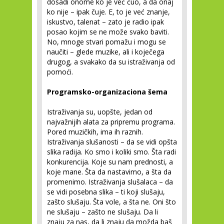
dosadi onome ko je već čuo, a da onaj
ko nije – ipak čuje. E, to je već znanje,
iskustvo, talenat – zato je radio ipak
posao kojim se ne može svako baviti.
No, mnoge stvari pomažu i mogu se
naučiti – glede muzike, ali i koječega
drugog, a svakako da su istraživanja od
pomoći.
Programsko-organizaciona šema
Istraživanja su, uopšte, jedan od
najvažnijih alata za pripremu programa.
Pored muzičkih, ima ih raznih.
Istraživanja slušanosti – da se vidi opšta
slika radija. Ko smo i koliki smo. Šta radi
konkurencija. Koje su nam prednosti, a
koje mane. Šta da nastavimo, a šta da
promenimo. Istraživanja slušalaca – da
se vidi posebna slika – ti koji slušaju,
zašto slušaju. Šta vole, a šta ne. Oni što
ne slušaju – zašto ne slušaju. Da li
znaju za nas, da li znaju da možda baš