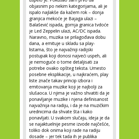
objasnim po nekim kategorijama, ali je
ispalo najlakše da kažem rok – donja
granjica mekoće je Bajaga ulazi –
Balašević ispada, gornja granica tvdoće
je Led Zeppelin ulazi, AC/DC ispada.
Naravno, muzika se prilagođava dobu
dana, a emituje u skladu sa play-
listama, što je najvažniji radijski
postupak koji donosi najveći uspeh, ali
je nemoguće o tome detaljisati za
potrebe ovako opšteg teksta. Umesto
posebne eksplikacije, u najkraćem, play
liste znače takav princip izbora i
emitovanja muzike koji je najbolji za
slušaoca. U njima je važno shvatiti da je
ponavljanje muzike i njena definisanost
najvažnija na radiju, i da je na muzičkim
urednicima da shvate šta i kako
ponavljati. U svakom slučaju, ideja je da
se najaktuelnije pesme izvode najčešće,
toliko dok onima koji rade na radiju
dosade – jer tek tada ih je publika