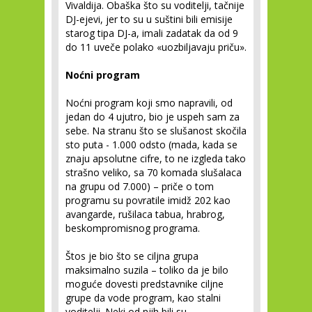
Vivaldija. Obaška što su voditelji, tačnije
DJ-ejevi, jer to su u suštini bili emisije
starog tipa DJ-a, imali zadatak da od 9
do 11 uveče polako «uozbiljavaju priču».
Noćni program
Noćni program koji smo napravili, od
jedan do 4 ujutro, bio je uspeh sam za
sebe. Na stranu što se slušanost skočila
sto puta - 1.000 odsto (mada, kada se
znaju apsolutne cifre, to ne izgleda tako
strašno veliko, sa 70 komada slušalaca
na grupu od 7.000) – priče o tom
programu su povratile imidž 202 kao
avangarde, rušilaca tabua, hrabrog,
beskompromisnog programa.
Štos je bio što se ciljna grupa
maksimalno suzila – toliko da je bilo
moguće dovesti predstavnike ciljne
grupe da vode program, kao stalni
voditelji. Neki od njih bili su