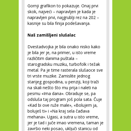
Gornji grafikon to pokazuje. Onaj prvi
skok, najveći – napravljen je kada je
napravljen prvi, najgrublji rez na 202 –
kasnije su bila finija podešavanja.
Naš zamišljeni slušalac
Dvestadvojka je bila onako nisko kako
je bila jer je, na primer, u isto vreme
različitim danima puštala –
starogradsku muziku, turbofolk i težak
metal. Pa je time rasterala slušaoce sve
tri vrste muzike. Zamislite jednog
starijeg gospodina, u penziji, koji traži
na skali nešto što mu prija i naleti na
pesmu «Ima dana». Obraduje se, pa
odsluša taj program još pola sata. Čuje
«Kad bi ove ruže male», «Bolujem ja,
boluješ ti» i «Na kraj sela čađava
mehana». Ugasi, a sutra u isto vreme,
jer je tad i juče imao vremena, taman je
završio neki posao, uključi stanicu od