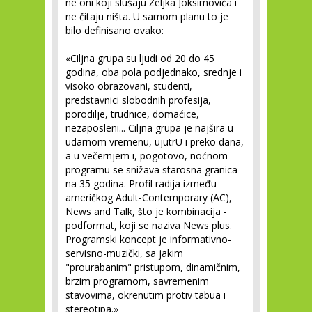
ne oni koji slušaju Željka Joksimovića i
ne čitaju ništa. U samom planu to je
bilo definisano ovako:
«Ciljna grupa su ljudi od 20 do 45
godina, oba pola podjednako, srednje i
visoko obrazovani, studenti,
predstavnici slobodnih profesija,
porodilje, trudnice, domaćice,
nezaposleni... Ciljna grupa je najšira u
udarnom vremenu, ujutrU i preko dana,
a u večernjem i, pogotovo, noćnom
programu se snižava starosna granica
na 35 godina. Profil radija između
američkog Adult-Contemporary (AC),
News and Talk, što je kombinacija -
podformat, koji se naziva News plus.
Programski koncept je informativno-
servisno-muzički, sa jakim
"prourabanim" pristupom, dinamičnim,
brzim programom, savremenim
stavovima, okrenutim protiv tabua i
stereotipa.»