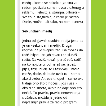
medij u kome se nekoliko godina za
redom podizala suma novca uloženog u
reklamu. Televizija, štampa, bilbordi –
sve to je stagniralo, a radio je rastao.
Dakle, može – ali kako, na kom osnovu.
Sekundarni medij
Jedna od glavnih osobina radija jeste da
je on «sekundarni medij». Drugim
rečima, da je sveprisutan. Da možeš da
radiš hiljadu drugih stvari i da slušaš
radio. Da voziš, kuvaš, pereš veš, radiš
na kompjuteru, odmaraš se, jedeš,
piješ, trčiš, budiš se i zaspivaš... Radio
može, dakle, da bude uvek tu – samo
ako ti treba. A treba ti, opet – samo ako
ti daje ono što ti hoćeš i, još i više –
ako ti ne smeta, ako ti ne daje ono što
nećeš. To pravilo, pravilo nenerviranja
slušalaca, možda je jedno od
najvažnijih pravila za radio program.