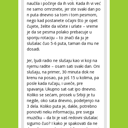
naučila i počinje da ih voli. Kada ih vi već
ne samo omrznete, jer ste svaki dan po
n puta dnevno sa tom i tom pesmom,
nego kad postanete očajni što je opet
čujete, želite da vičete i urlate – vreme
je da se pesma polako prebacuje u
sporiju rotaciju – to znači da ju je
slušalac čuo 5-6 puta, taman da mu ne
dosadi.
Jer, ljudi radio ne slušaju kao vi koji na
njemu radite – osam sati svaki dan. Oni
slušaju, na primer, 30 minuta dok ne
krenu na posao, pa još 15 u kolima, pa
posle kada ručaju, i uveče, pre
spavanja. Ukupno sat-sat ipo dnevno.
Koliko se sećam, prosek u Srbiji je tu
negde, oko sata dnevno, podeljenjo na
3 dela. Koliko puta je, dakle, potrebno
ponoviti neku informaciju, pre svega
muzičku – da bi je vaš redovni slušalac
sigurno čuo? I kako je spakovati da ne