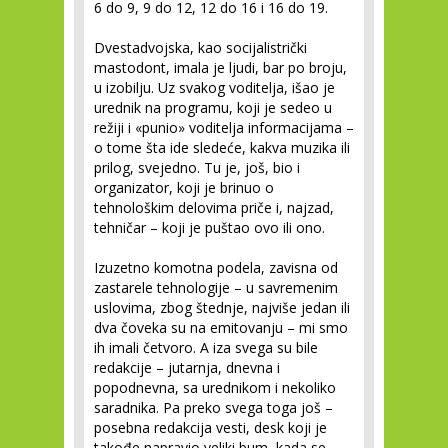
6 do 9, 9 do 12, 12 do 16 i 16 do 19.
Dvestadvojska, kao socijalistrički
mastodont, imala je ljudi, bar po broju,
u izobilju. Uz svakog voditelja, išao je
urednik na programu, koji je sedeo u
režiji i «punio» voditelja informacijama –
o tome šta ide sledeće, kakva muzika ili
prilog, svejedno. Tu je, još, bio i
organizator, koji je brinuo o
tehnološkim delovima priče i, najzad,
tehničar – koji je puštao ovo ili ono.
Izuzetno komotna podela, zavisna od
zastarele tehnologije – u savremenim
uslovima, zbog štednje, najviše jedan ili
dva čoveka su na emitovanju – mi smo
ih imali četvoro. A iza svega su bile
redakcije – jutarnja, dnevna i
popodnevna, sa urednikom i nekoliko
saradnika. Pa preko svega toga još –
posebna redakcija vesti, desk koji je
takođe napravio veliki bum, kada se