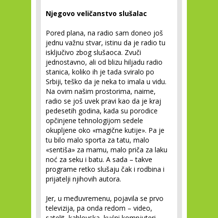
Njegovo veličanstvo slušalac
Pored plana, na radio sam doneo još
jednu važnu stvar, istinu da je radio tu
isključivo zbog slušaoca. Zvuči
jednostavno, ali od blizu hiljadu radio
stanica, koliko ih je tada sviralo po
Srbiji, teško da je neka to imala u vidu.
Na ovim našim prostorima, naime,
radio se još uvek pravi kao da je kraj
pedesetih godina, kada su porodice
opčinjene tehnologijom sedele
okupljene oko «magične kutije». Pa je
tu bilo malo sporta za tatu, malo
«sentiša» za mamu, malo priča za laku
noć za seku i batu. A sada – takve
programe retko slušaju čak i rodbina i
prijatelji njihovih autora.
Jer, u međuvremenu, pojavila se prvo
televizija, pa onda redom – video,
satelit, kablovska, kućni kompjuteri,