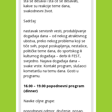
šta se dešava i šta će se dešavati,
kakve su reakcije teme dana,
svakodnevni život.
Sadržaj:
nastavak servisnih vesti, produbljivanje
događaja dana – od nekog atraktivnog
ubistva, preko nekog problema koji se
tiče svih, poput poskupljenja, nestašice,
političke teme dana, do sportskog ili
kulturnog događaja – derbi ili FEST,
svejedno. Najava događaja dana –
svake vrste. Kontakt program, slušaoci
kometarišu na temu dana. Gosti u
programu.
16.00 – 19.00 popodnevni program
(dinner)
Navike ciljne grupe:
popodnevni odmor, druženje, posao,