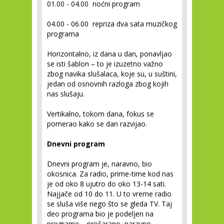
01.00 - 04.00 noćni program
04.00 - 06.00 repriza dva sata muzičkog
programa
Horizontalno, iz dana u dan, ponavljao
se isti šablon – to je izuzetno važno
zbog navika slušalaca, koje su, u suštini,
jedan od osnovnih razloga zbog kojih
nas slušaju.
Vertikalno, tokom dana, fokus se
pomerao kako se dan razvijao.
Dnevni program
Dnevni program je, naravno, bio
okosnica. Za radio, prime-time kod nas
je od oko 8 ujutro do oko 13-14 sati.
Najjače od 10 do 11. U to vreme radio
se sluša više nego što se gleda TV. Taj
deo programa bio je podeljen na
programe – prošarano, naravno,