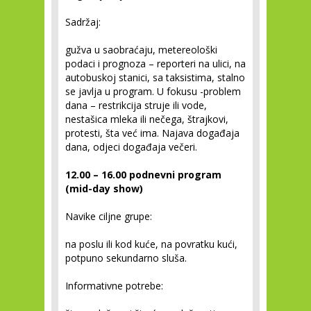
Sadržaj:
gužva u saobraćaju, metereološki
podaci i prognoza – reporteri na ulici, na
autobuskoj stanici, sa taksistima, stalno
se javlja u program. U fokusu -problem
dana – restrikcija struje ili vode,
nestašica mleka ili nečega, štrajkovi,
protesti, šta već ima. Najava događaja
dana, odjeci događaja večeri.
12.00 – 16.00 podnevni program
(mid-day show)
Navike ciljne grupe:
na poslu ili kod kuće, na povratku kući,
potpuno sekundarno sluša.
Informativne potrebe: