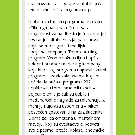
ustanovama, a te grupe su dobile još
jedan delić društvenog priznanja.
U planu za taj deo programa je pisalo:
«Ciljna grupa - mala, što otvara
mogućnost za najdirektnije fokusiranje i
stvaranje kultnih emisija, na osnovu
kojih se moze graditi medijska i
socijalna kampanja. Taboo-braking
program. Veoma važna ciljna i opšta,
indoor i outdoor marketing kampanja,
koja bi od tog programa napravila kultni
program, i ustalasala javnost koja bi
počela da priča o programu 202
uopšte.» I u tome smo bili uspeli –
pojedine emisije čak su dobile i
međunarodne nagrade za toleranciju, a
meni je najdraža uspomena – bilten
posvećen gostovanju na 202 štićenika
Doma za lica ometena u mentalnom
razvoju, koji su dvestadvojci posvetili
svoje pesme, crteže, kolaže, dnevničke