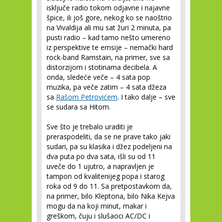
isključe radio tokom odjavne i najavne
špice, ili još gore, nekog ko se naoštrio
na Vivaldija ali mu sat žuri 2 minuta, pa
pusti radio – kad tamo nešto umereno
iz perspektive te emsije – nemački hard
rock-band Ramstain, na primer, sve sa
distorzijom i stotinama decibela. A
onda, sledeće veče – 4 sata pop
muzika, pa veče zatim – 4 sata džeza
sa
Rašom Petrovićem
. I tako dalje – sve
se sudara sa Hitom.
Sve što je trebalo uraditi je
preraspodeliti, da se ne prave tako jaki
sudari, pa su klasika i džez podeljeni na
dva puta po dva sata, išli su od 11
uveče do 1 ujutro, a napravljen je
tampon od kvalitenijeg popa i starog
roka od 9 do 11. Sa pretpostavkom da,
na primer, bilo Kleptona, bilo Nika Kejva
mogu da na koji minut, makar i
greškom, čuju i slušaoci AC/DC i