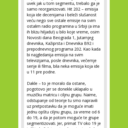
uvek jak u tom segmentu, trebalo ga je
samo reorganizovati. Hit 202 – emisija
koja ide decenijama i beleži slušanost
veću nego sve ostale emisije na svim
ostalim radio programina u Srbiji (a ima
ih blizu hiljadu!) u bilo koje vreme, osim
Novosti dana Beograda 1, Jutarnjeg
dnevnika, Kažiprsta i Dnevnika B92 i
prepodnevnog programa 202. Kao kada
bi najgledanija emisija na svim
televizijama, posle dnevnika, večernje
serije ili filma, bila neka emisija koja ide
u 11 pre podne.
Dakle – to je moralo da ostane,
pogotovo jer se donekle uklapalo u
muzičku matricu i ciljnu grupu. Naime,
odstupanje od teorije tu smo napravili
uz pretpostavku da je moguće imati
jednu opštu ciljnu grupu, za vreme od 6
do 19, a da je potom moguće te grupe
segmentizovati. Jer, primat TV oko 19 je