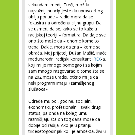
sekundarni medij. Treći, možda
najvažniji princip jeste da upravo zbog
obilja ponude – radio mora da se
fokusira na određenu ciljnu grupu. Da
se usmeri, da se, kako se to kaže u
radijskoj teoriji – formatira. Da daje sve
ono što može da – onome kome to
treba. Dakle, mora da zna – kome se
obraća. Moj prijatelj Dušan Mašić, inače
međunarodni radijski konsultant
IREX
-a,
koji mi je mnogo pomogao i sa kojim
sam mnogo razgovarao o tome šta se
na 202 može uraditi, otkrio mi je da
neki programi imaju «zamišljenog
slušaoca».
Odrede mu pol, godine, socijalni,
ekonomski, profesionalni i svaki drugi
status, pa onda na kolegijumu
razmišljaju šta on tog dana može da
dobije od radija. Ako je u pitanju
tridesetogodinjak koji je arhitekta, živi u