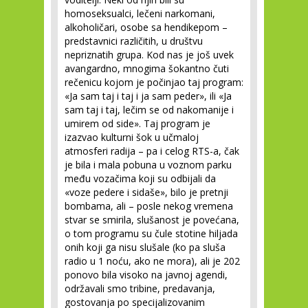
homoseksualci, lečeni narkomani,
alkoholičari, osobe sa hendikepom –
predstavnici različitih, u društvu
nepriznatih grupa. Kod nas je još uvek
avangardno, mnogima šokantno čuti
rečenicu kojom je počinjao taj program:
«Ja sam taj i taj i ja sam peder», ili «Ja
sam taj i taj, lečim se od nakomanije i
umirem od side». Taj program je
izazvao kulturni šok u učmaloj
atmosferi radija – pa i celog RTS-a, čak
je bila i mala pobuna u voznom parku
među vozačima koji su odbijali da
«voze pedere i sidaše», bilo je pretnji
bombama, ali – posle nekog vremena
stvar se smirila, slušanost je povećana,
o tom programu su čule stotine hiljada
onih koji ga nisu slušale (ko pa sluša
radio u 1 noću, ako ne mora), ali je 202
ponovo bila visoko na javnoj agendi,
održavali smo tribine, predavanja,
gostovanja po specijalizovanim