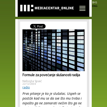
Skip to
BHS
main
ENG
content
Formule za povećanje slušanosti radija
Nebojša Spaić
22/12/2004
radio
Prvo pitanje je ko je slušalac. Uspeh se
postiže kad mu se da sve što mu treba i
nipošto ga ne zamarati nečim što ga ne