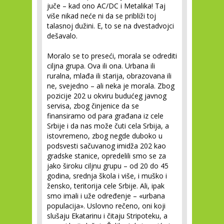
juče – kad ono AC/DC i Metalika! Taj
više nikad neće ni da se približi toj
talasnoj dužini. E, to se na dvestadvojci
dešavalo.
Moralo se to preseći, morala se odrediti
ciljna grupa. Ova ili ona. Urbana ili
ruralna, mlađa ili starija, obrazovana ili
ne, svejedno – ali neka je morala. Zbog
pozicije 202 u okviru budućeg javnog
servisa, zbog činjenice da se
finansiramo od para građana iz cele
Srbije i da nas može čuti cela Srbija, a
istovremeno, zbog negde duboko u
podsvesti sačuvanog imidža 202 kao
gradske stanice, opredelili smo se za
jako široku ciljnu grupu – od 20 do 45
godina, srednja škola i više, i muško i
žensko, teritorija cele Srbije. Ali, ipak
smo imali i uže određenje – «urbana
populacija». Uslovno rečeno, oni koji
slušaju Ekatarinu i čitaju Stripoteku, a