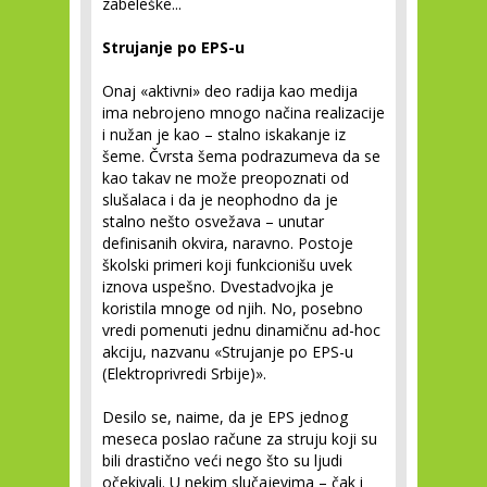
zabeleške...
Strujanje po EPS-u
Onaj «aktivni» deo radija kao medija
ima nebrojeno mnogo načina realizacije
i nužan je kao – stalno iskakanje iz
šeme. Čvrsta šema podrazumeva da se
kao takav ne može preopoznati od
slušalaca i da je neophodno da je
stalno nešto osvežava – unutar
definisanih okvira, naravno. Postoje
školski primeri koji funkcionišu uvek
iznova uspešno. Dvestadvojka je
koristila mnoge od njih. No, posebno
vredi pomenuti jednu dinamičnu ad-hoc
akciju, nazvanu «Strujanje po EPS-u
(Elektroprivredi Srbije)».
Desilo se, naime, da je EPS jednog
meseca poslao račune za struju koji su
bili drastično veći nego što su ljudi
očekivali. U nekim slučajevima – čak i