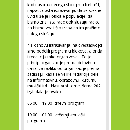
kod nas ima nečega što njima treba? I,
najzad, opšta istraživanja, da se stekne
uvid u želje i običaje populacije, da
bismo znali šta rade dok slušaju radio,
da bismo znali šta treba da im pružimo
dok ga slušaju.
Na osnovu istraživanja, na dvestadvojci
smo podelili program u blokove, a onda
i redakciju tako organizovali. To je
princip organizacije prema delovima
dana, za razliku od organizacije prema
sadržaju, kada se velike redakcije dele
na informativnu, obrazovnu, kulturnu,
muzički itd... Nasuprot tome, šema 202
izgledala je ovako:
06.00 – 19.00 dnevni program
19.00 – 01.00 večernji (muzički
program)