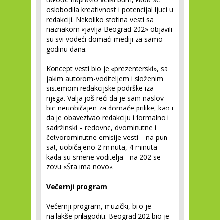
oslobodila kreativnost i potencijal ljudi u
redakciji. Nekoliko stotina vesti sa
naznakom «javlja Beograd 202» objavili
su svi vodeći domaći mediji za samo
godinu dana.
Koncept vesti bio je «prezenterski», sa
jakim autorom-voditeljem i složenim
sistemom redakcijske podrške iza
njega. Valja još reći da je sam naslov
bio neuobičajen za domaće prilike, kao i
da je obavezivao redakciju i formalno i
sadržinski – redovne, dvominutne i
četvorominutne emisije vesti – na pun
sat, uobičajeno 2 minuta, 4 minuta
kada su smene voditelja - na 202 se
zovu «Šta ima novo».
Večernji program
Večernji program, muzički, bilo je
najlakše prilagoditi. Beograd 202 bio je