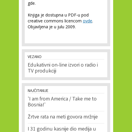
gde.
Knjiga je dostupna u PDF-u pod
creative commons licencom
ovde
.
Objavljena je u julu 2009.
VEZANO
Edukativni on-line izvori o radio i
TV produkciji
NAJČITANIJE
'I am from America / Take me to
Bosnia!'
Žrtve rata na meti govora mržnje
I 31 godinu kasnije dio medija u