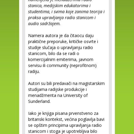
stanica, medijskim edukatorima i
studentima, i svima koje zanima teorija i
praksa upravljanja radio stanicom i
audio sadržajem.
Namera autora je da čitaocu daju
praktične preporuke, kritičke osvrte i
studije slučaja o upravljanju radio
stanicom, bilo da se radi o
komercijalnim emiterima, javnom
servisu ili community (neprofitnom)
radiju.
Autori su bili predavači na magistarskim
studijama radijske produkcije i
menadžmenta na University of
Sunderland.
Iako je knjiga pisana prvenstveno za
britanski kontekst, većina poglavlja bavi
se opštim principima upravljanja radio
stanicom i stoga je upotrebljiva bilo