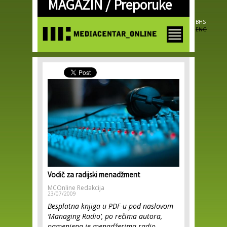
MAGAZIN /
Preporuke
Skip to
main
content
BHS
ENG
Vodič za radijski menadžment
MCOnline Redakcija
23/07/2009
Besplatna knjiga u PDF-u pod naslovom
‘Managing Radio’, po rečima autora,
namenjena je menadžerima radio