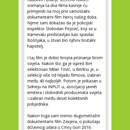
snimanja ta dva filma kasnije ću
primijeniti na moj prvi samostalni
dokumentarni film Heroj našeg doba.
Njime sam dokazao da je policijski
inspektor Slobodan Pejović, koji se u
Karnevalu predstavljao kao spasilac
Bošnjaka, u stvari bio njihov brutalni
hapsitelj.
I taj film je dobio brojna priznanja širom
svijeta. Nakon što ga je ispred BiH
selektovao Milan Trivić, u Berlinu je, u
selekciji više od hiljadu filmova, izabran
među 40 najboljih. Potom je prikazan u
Sidneju na INPUT-u, asocijaciji javnih
emitera i slobodnih producenata svijeta.
I izabran među deset kolektivnih
pobjednika.
Nakon toga sam snimio dugometražni
dokumentarni film Zavjera, o pokušaju
državnog udara u Crnoj Gori 2016.