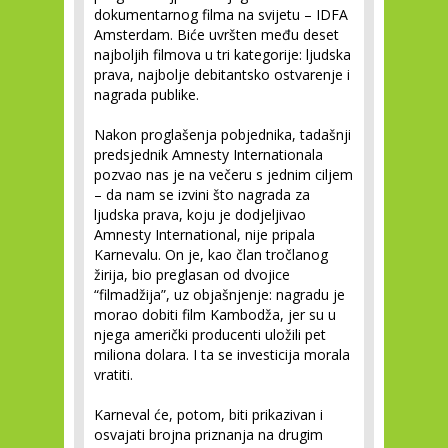
dokumentarnog filma na svijetu – IDFA
Amsterdam. Biće uvršten među deset
najboljih filmova u tri kategorije: ljudska
prava, najbolje debitantsko ostvarenje i
nagrada publike.
Nakon proglašenja pobjednika, tadašnji
predsjednik Amnesty Internationala
pozvao nas je na večeru s jednim ciljem
– da nam se izvini što nagrada za
ljudska prava, koju je dodjeljivao
Amnesty International, nije pripala
Karnevalu. On je, kao član tročlanog
žirija, bio preglasan od dvojice
“filmadžija”, uz objašnjenje: nagradu je
morao dobiti film Kambodža, jer su u
njega američki producenti uložili pet
miliona dolara. I ta se investicija morala
vratiti.
Karneval će, potom, biti prikazivan i
osvajati brojna priznanja na drugim