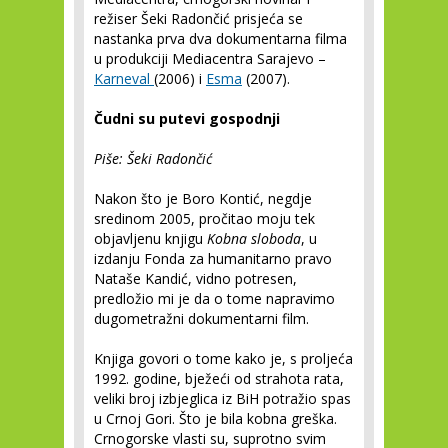
režiser Šeki Radončić prisjeća se
nastanka prva dva dokumentarna filma
u produkciji Mediacentra Sarajevo –
Karneval
(2006) i
Esma
(2007).
Čudni su putevi gospodnji
Piše: Šeki Radončić
Nakon što je Boro Kontić, negdje
sredinom 2005, pročitao moju tek
objavljenu knjigu
Kobna sloboda
, u
izdanju Fonda za humanitarno pravo
Nataše Kandić, vidno potresen,
predložio mi je da o tome napravimo
dugometražni dokumentarni film.
Knjiga govori o tome kako je, s proljeća
1992. godine, bježeći od strahota rata,
veliki broj izbjeglica iz BiH potražio spas
u Crnoj Gori. Što je bila kobna greška.
Crnogorske vlasti su, suprotno svim