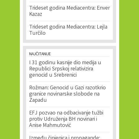
Trideset godina Mediacentra: Enver
Kazaz
Trideset godina Mediacentra: Lejla
Turčilo
NAJČITANIJE
I 31 godinu kasnije dio medija u
Republici Srpskoj relativizira
genocid u Srebrenici
Rožman: Genocid u Gazi razotkrio
granice novinarske slobode na
Zapadu
EFJ pozvao na odbacivanje tužbi
protiv Udruženja BH novinari i
Anise Mahmutović
Između činjenica i propagande: