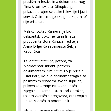
prestižnim festivalima dokumentarnog
filma širom svijeta. Otkupiće ga i
prikazati brojne svjetske televizije i javni
servisi. Osim crnogorskog, na kojem još
nije prikazan.
Mali kuriozitet: Karneval je bio
debitantski dokumentarni film za
producenta Bora Kontića, reditelja
Alena Drljevića i scenaristu Šekija
Radončića.
Taj
dream team
će, potom, za
Mediacentar snimiti i potresni
dokumentarni film
Esma
. To je priča o
Esmi Palić, koja je godinama tragala za
posmrtnim ostacima svoga supruga,
pukovnika Armije BiH Avde Palića.
Njega su u kampu UN-a kod Goražda,
tokom zvaničnih pregovora, oteli vojnici
Ratka Mladića, a potom ubili.
Iskustvo i znanje stečeno tokom