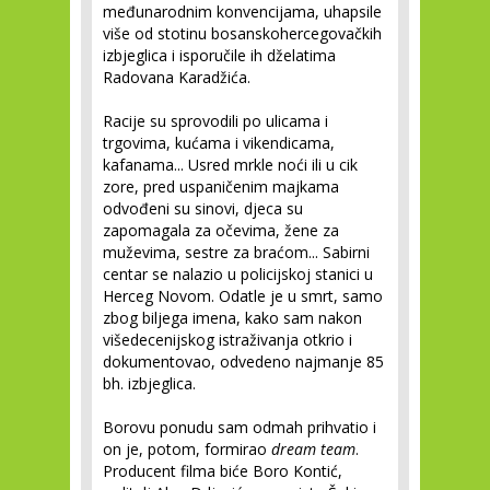
međunarodnim konvencijama, uhapsile
više od stotinu bosanskohercegovačkih
izbjeglica i isporučile ih dželatima
Radovana Karadžića.
Racije su sprovodili po ulicama i
trgovima, kućama i vikendicama,
kafanama... Usred mrkle noći ili u cik
zore, pred uspaničenim majkama
odvođeni su sinovi, djeca su
zapomagala za očevima, žene za
muževima, sestre za braćom... Sabirni
centar se nalazio u policijskoj stanici u
Herceg Novom. Odatle je u smrt, samo
zbog biljega imena, kako sam nakon
višedecenijskog istraživanja otkrio i
dokumentovao, odvedeno najmanje 85
bh. izbjeglica.
Borovu ponudu sam odmah prihvatio i
on je, potom, formirao
dream team
.
Producent filma biće Boro Kontić,