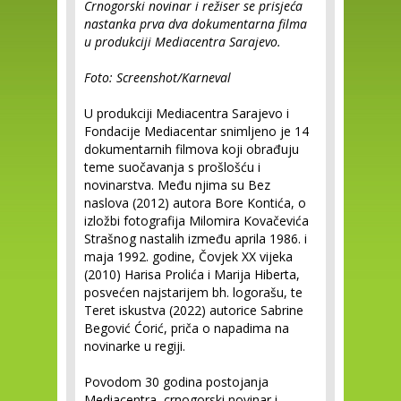
Crnogorski novinar i režiser se prisjeća
nastanka prva dva dokumentarna filma
u produkciji Mediacentra Sarajevo.
Foto: Screenshot/Karneval
U produkciji Mediacentra Sarajevo i
Fondacije Mediacentar snimljeno je 14
dokumentarnih filmova koji obrađuju
teme suočavanja s prošlošću i
novinarstva. Među njima su Bez
naslova (2012) autora Bore Kontića, o
izložbi fotografija Milomira Kovačevića
Strašnog nastalih između aprila 1986. i
maja 1992. godine, Čovjek XX vijeka
(2010) Harisa Prolića i Marija Hiberta,
posvećen najstarijem bh. logorašu, te
Teret iskustva (2022) autorice Sabrine
Begović Ćorić, priča o napadima na
novinarke u regiji.
Povodom 30 godina postojanja
Mediacentra, crnogorski novinar i