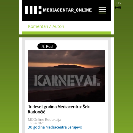
Skip to
BHS
main
ENG
content
Komentari
Autori
Trideset godina Mediacentra: Šeki
Radončić
MCOnline Redakcija
15/04/2025
30 godina Mediacentra Sarajevo