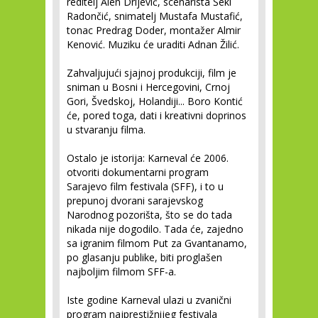
reditelj Alen Drljević, scenarista Šeki
Radončić, snimatelj Mustafa Mustafić,
tonac Predrag Doder, montažer Almir
Kenović. Muziku će uraditi Adnan Žilić.
Zahvaljujući sjajnoj produkciji, film je
sniman u Bosni i Hercegovini, Crnoj
Gori, Švedskoj, Holandiji... Boro Kontić
će, pored toga, dati i kreativni doprinos
u stvaranju filma.
Ostalo je istorija: Karneval će 2006.
otvoriti dokumentarni program
Sarajevo film festivala (SFF), i to u
prepunoj dvorani sarajevskog
Narodnog pozorišta, što se do tada
nikada nije dogodilo. Tada će, zajedno
sa igranim filmom Put za Gvantanamo,
po glasanju publike, biti proglašen
najboljim filmom SFF-a.
Iste godine Karneval ulazi u zvanični
program najprestižnijeg festivala